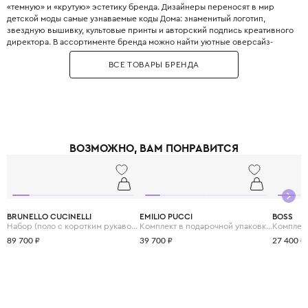
«темную» и «крутую» эстетику бренда. Дизайнеры переносят в мир
детской моды самые узнаваемые коды Дома: знаменитый логотип,
звездную вышивку, культовые принты и авторский подпись креативного
директора. В ассортименте бренда можно найти уютные оверсайз-
трикотажные вещи, практичные толстовки с лозунгами и стильные
ВСЕ ТОВАРЫ БРЕНДА
куртки-бомберы. Все изделия GIVENCHY Kids отличает использование
высококачественных материалов и безупречный пошив, характерные
для французского люкса. В коллекциях бренда представлены как
повседневные варианты, так и нарядные платья для девочек и
элегантные костюмы для мальчиков. GIVENCHY Kids - отличный выбор
для родителей, которые с ранних лет хотят воспитать в ребенке
безупречный вкус. Одежда этого бренда позволяет родителям и детям
ВОЗМОЖНО, ВАМ ПОНРАВИТСЯ
создавать стильные family look-образы, копируя детали взрослых
нарядов. Среди поклонников бренда множество звездных родителей,
которые с удовольствием одевают своих детей в данный бренд.
Выбирая GIVENCHY, вы дарите своему ребенку не просто одежду, а
частичку французского наследия и истории моды.
BRUNELLO CUCINELLI
EMILIO PUCCI
BOSS
Набор (поло с коротким рукавом и шорты)
Комплект в подарочной упаковке (комбинезон и шапка)
89 700 ₽
39 700 ₽
27 400 ₽