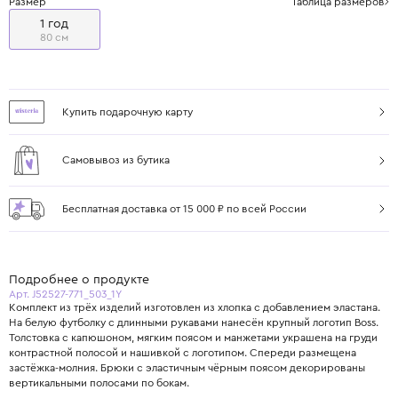
Размер
Таблица размеров
1 год
80 см
Купить подарочную карту
Самовывоз из бутика
Бесплатная доставка от 15 000 ₽ по всей России
Подробнее о продукте
Арт. J52527-771_503_1Y
Комплект из трёх изделий изготовлен из хлопка с добавлением эластана.
На белую футболку с длинными рукавами нанесён крупный логотип Boss.
Толстовка с капюшоном, мягким поясом и манжетами украшена на груди
контрастной полосой и нашивкой с логотипом. Спереди размещена
застёжка-молния. Брюки с эластичным чёрным поясом декорированы
вертикальными полосами по бокам.