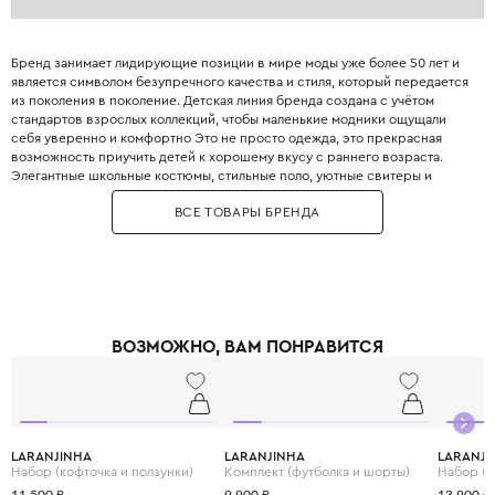
Бренд занимает лидирующие позиции в мире моды уже более 50 лет и
является символом безупречного качества и стиля, который передается
из поколения в поколение. Детская линия бренда создана с учётом
стандартов взрослых коллекций, чтобы маленькие модники ощущали
себя уверенно и комфортно Это не просто одежда, это прекрасная
возможность приучить детей к хорошему вкусу с раннего возраста.
Элегантные школьные костюмы, стильные поло, уютные свитеры и
практичные пуховики. Каждая деталь одежды Boss продумана до
ВСЕ ТОВАРЫ БРЕНДА
мелочей, чтобы обеспечить не только стильный внешний вид, но и
максимальный комфорт.
ВОЗМОЖНО, ВАМ ПОНРАВИТСЯ
LARANJINHA
LARANJINHA
LARANJI
Набор (кофточка и ползунки)
Комплект (футболка и шорты)
Набор (к