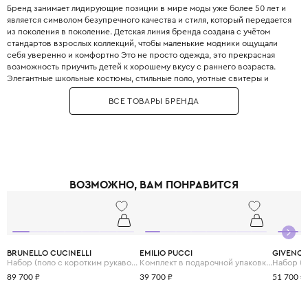
Бренд занимает лидирующие позиции в мире моды уже более 50 лет и
является символом безупречного качества и стиля, который передается
из поколения в поколение. Детская линия бренда создана с учётом
стандартов взрослых коллекций, чтобы маленькие модники ощущали
себя уверенно и комфортно Это не просто одежда, это прекрасная
возможность приучить детей к хорошему вкусу с раннего возраста.
Элегантные школьные костюмы, стильные поло, уютные свитеры и
практичные пуховики. Каждая деталь одежды Boss продумана до
ВСЕ ТОВАРЫ БРЕНДА
мелочей, чтобы обеспечить не только стильный внешний вид, но и
максимальный комфорт.
ВОЗМОЖНО, ВАМ ПОНРАВИТСЯ
BRUNELLO CUCINELLI
EMILIO PUCCI
GIVENC
Набор (поло с коротким рукавом и шорты)
Комплект в подарочной упаковке (комбинезон и шапка)
Набор (р
89 700 ₽
39 700 ₽
51 700 ₽