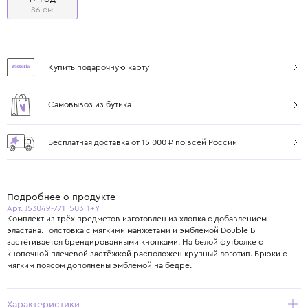
86 см
Купить подарочную карту
Самовывоз из бутика
Бесплатная доставка от 15 000 ₽ по всей России
Подробнее о продукте
Арт. J53049-771_503_1+Y
Комплект из трёх предметов изготовлен из хлопка с добавлением
эластана. Толстовка с мягкими манжетами и эмблемой Double B
застёгивается брендированными кнопками. На белой футболке с
кнопочной плечевой застёжкой расположен крупный логотип. Брюки с
мягким поясом дополнены эмблемой на бедре.
Характеристики