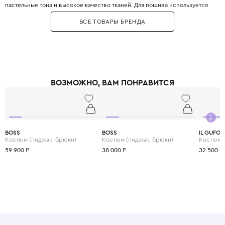
пастельные тона и высокое качество тканей. Для пошива используется
хлопок-пике, тонкая шерсть, кашемир, альпака и ангора, а также кружева
ВСЕ ТОВАРЫ БРЕНДА
ручной работы. Особое место занимают церемониальные коллекции:
крестильные платья, костюмы для первого причастия и наряды на
свадьбу. Бренд также выпускает коллекцию мебели и аксессуаров для
детской комнаты в едином стиле. Tartine et Chocolat первым в мире
открыл концептуальный бутик детской одежды в Париже на бульваре
Сен-Жермен. Звёздные поклонницы бренда: Кейт Миддлтон принцу
Джорджу выбирала наряды именно Tartine et Chocolat. Выбирая Tartine
ВОЗМОЖНО, ВАМ ПОНРАВИТСЯ
et Chocolat, вы приобщаете своего ребёнка к истинной французской
роскоши, которая звучит негромко, но узнаётся сразу. Это одежда,
которую передают по наследству и хранят как воспоминание о сладких
мгновениях детства.
BOSS
BOSS
IL GUFO
Костюм (пиджак, брюки)
Костюм (пиджак, брюки)
Костюм
59 900 ₽
38 000 ₽
32 500 ₽