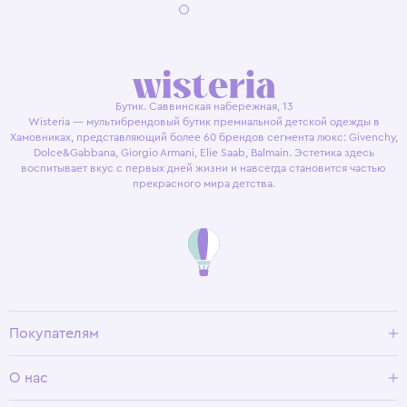
Бутик. Саввинская набережная, 13
Wisteria — мультибрендовый бутик премиальной детской одежды в
Хамовниках, представляющий более 60 брендов сегмента люкс: Givenchy,
Dolce&Gabbana, Giorgio Armani, Elie Saab, Balmain. Эстетика здесь
воспитывает вкус с первых дней жизни и навсегда становится частью
прекрасного мира детства.
Покупателям
Доставка и оплата
О нас
Условия возврата
Гид по размерам