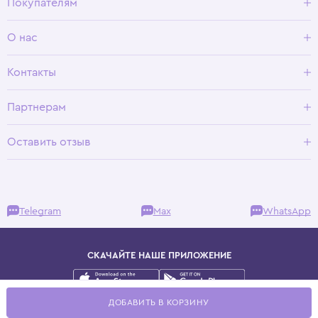
Покупателям
Доставка и оплата
О нас
Условия возврата
Гид по размерам
О Wisteria
Контакты
Программа лояльности
Партнерам
Оставить отзыв
Telegram
Max
WhatsApp
СКАЧАЙТЕ НАШЕ ПРИЛОЖЕНИЕ
Публичная оферта
ДОБАВИТЬ В КОРЗИНУ
Политика конфиденциальности