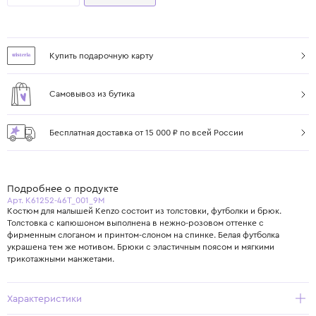
Купить подарочную карту
Самовывоз из бутика
Бесплатная доставка от 15 000 ₽ по всей России
Подробнее о продукте
Арт. K61252-46T_001_9M
Костюм для малышей Kenzo состоит из толстовки, футболки и брюк.
Толстовка с капюшоном выполнена в нежно-розовом оттенке с
фирменным слоганом и принтом-слоном на спинке. Белая футболка
украшена тем же мотивом. Брюки с эластичным поясом и мягкими
трикотажными манжетами.
Характеристики