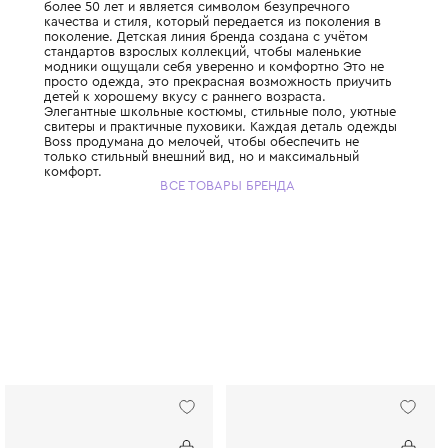
Бренд занимает лидирующие позиции в ми
более 50 лет и является символом безупр
качества и стиля, который передается из 
поколение. Детская линия бренда создана
стандартов взрослых коллекций, чтобы ма
модники ощущали себя уверенно и комфор
просто одежда, это прекрасная возможно
детей к хорошему вкусу с раннего возраст
Элегантные школьные костюмы, стильные 
свитеры и практичные пуховики. Каждая 
Boss продумана до мелочей, чтобы обеспе
только стильный внешний вид, но и макси
комфорт.
ВСЕ ТОВАРЫ БРЕНДА