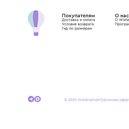
Хамовниках, представляющий более 60 брендо
Dolce&Gabbana, Giorgio Armani, Elie Saab, Balm
вкус с первых дней жизни и навсегда станови
детства.
Покупателям
Доставка и оплата
Условия возврата
Гид по размерам