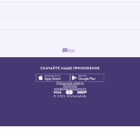
Бутик. Саввинская набережная, 13
ках, представляющий более 60 брендов сегмента люкс: Givenchy, Dolce&Gab
и навсегда становится частью прекрасного мира детс