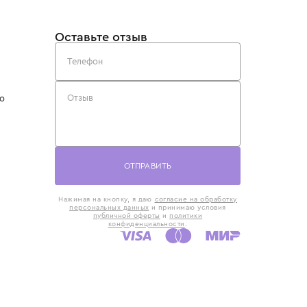
такты
Оставьте отзыв
5) 818-61-86
6) 168-16-61
AX)
 в Москве
ская наб., 13
евно с 10:00 до