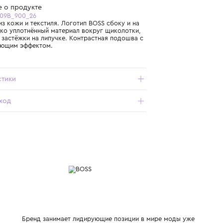
Бесплатная доставка от 15 000 ₽ по всей России
Подробнее о продукте
Арт. J52166-09B_900_26
Кроссовки из кожи и текстиля. Логотип BOSS сбоку и на
язычке. Мягко уплотнённый материал вокруг щиколотки,
шнуровка и застёжки на липучке. Контрастная подошва с
амортизирующим эффектом.
Характеристики
Состав и уход