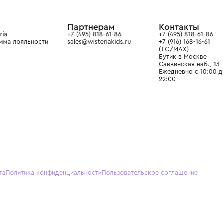
в сегмента люкс: Givenchy,
ain. Эстетика здесь воспитывает
тся частью прекрасного мира
О нас
Партнерам
Кон
О Wisteria
+7 (495) 818-61-86
+7 (49
Программа лояльности
sales@wisteriakids.ru
+7 (91
(TG/M
Бутик
Саввин
Ежедн
22:00