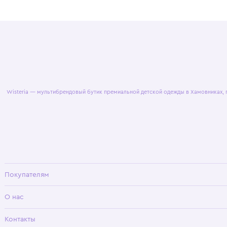
© 2025 WisteriaKids
Публична