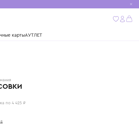
мобиль
бнее
ушки
Подарочные карты
АУТЛЕТ
BOSS
Германия
КРОССОВКИ
17 700 ₽
или 4 платежа по 4 425 ₽
Цвет: черный