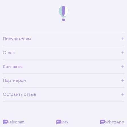
Покупателям
Доставка и оплата
О нас
Условия возврата
Гид по размерам
О Wisteria
Контакты
Программа лояльности
Партнерам
Оставить отзыв
Telegram
Max
WhatsApp