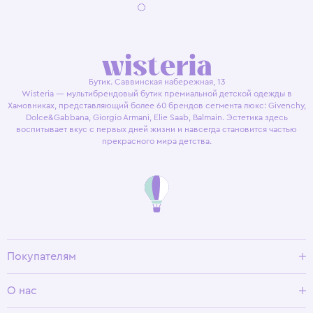
Бутик. Саввинская набережная, 13
Wisteria — мультибрендовый бутик премиальной детской одежды в
Хамовниках, представляющий более 60 брендов сегмента люкс: Givenchy,
Dolce&Gabbana, Giorgio Armani, Elie Saab, Balmain. Эстетика здесь
воспитывает вкус с первых дней жизни и навсегда становится частью
прекрасного мира детства.
Покупателям
Доставка и оплата
О нас
Условия возврата
Гид по размерам