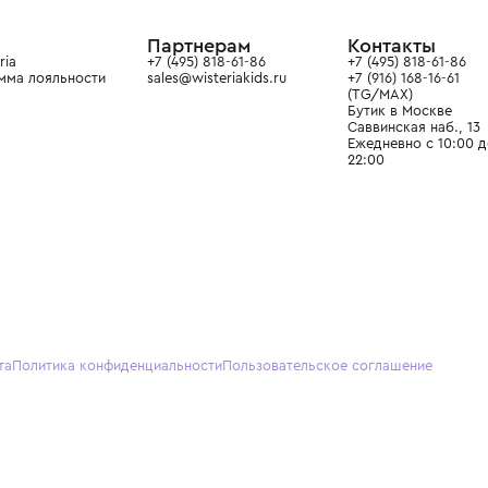
ain. Эстетика здесь воспитывает
тся частью прекрасного мира
О нас
Партнерам
Кон
О Wisteria
+7 (495) 818-61-86
+7 (49
Программа лояльности
sales@wisteriakids.ru
+7 (91
(TG/M
Бутик
Саввин
Ежедн
22:00