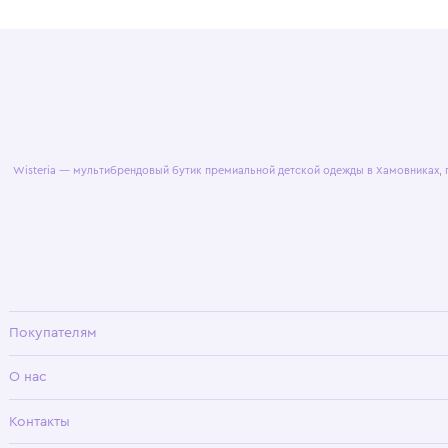
© 2025 WisteriaKids
Публична