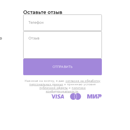
такты
Оставьте отзыв
5) 818-61-86
6) 168-16-61
AX)
 в Москве
ская наб., 13
евно с 10:00 до