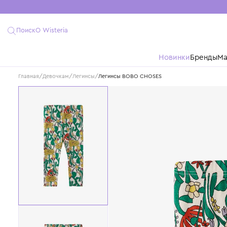
Поиск
О Wisteria
Новинки
Бре
Главная
/
Девочкам
/
Легинсы
/
Легинсы BOBO CHOSES