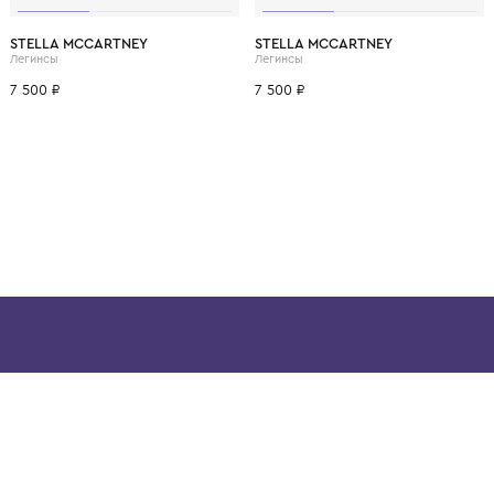
ВОЗМОЖНО, ВАМ ПОНРАВ
9 мес.
1 год
1+ год
9 мес.
1 год
STELLA MCCARTNEY
STELLA MCCARTNEY
Легинсы
Легинсы
7 500 ₽
7 500 ₽
ой детской одежды в
в сегмента люкс: Givenchy,