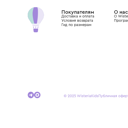
Dolce&Gabbana, Giorgio Armani, Elie Saab, Balm
вкус с первых дней жизни и навсегда станови
детства.
Покупателям
Доставка и оплата
Условия возврата
Гид по размерам