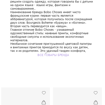
Бренд Bobo Choses был создан в Испании 
двумя молодыми и амбициозными мамами,
решили создать одежду, которая говорила
на одном языке - языке игры, фантазии и
самовыражения..
Наименование бренда Bobo Choses имеет 
французские корни: первая часть является
аббревиатурой, которая получилась посл
двух слов: Bourgeois Boheme «буржуа» и 
Вторая часть переводится как «вещи».
Главное отличие Bobo Choses - узнаваемы
художественный стиль: наивные принты, 
свободные силуэты и использование экол
материалов.
Необычное сочетание приглушенной цвето
и винтажных принтов приходится по вкусу 
так и их родителям. Это удачный тандем к
современных технологий и экологичности.
ВСЕ ТОВАРЫ БРЕНДА