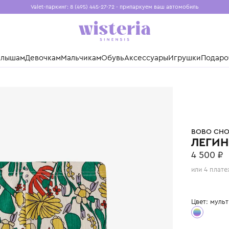
Valet-паркинг: 8 (495) 445-27-72 - припаркуем ваш авто
Бесплатная доставка при заказе от 15 000 ₽
Установите приложение, чтобы покупки были еще удо
нды
Малышам
Девочкам
Мальчикам
Обувь
Аксессуары
Игр