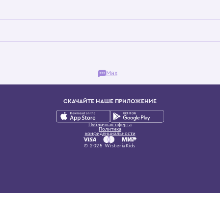
Бутик. Саввинская набережная, 13
ках, представляющий более 60 брендов сегмента люкс: Givenchy, Dolce&Gab
и навсегда становится частью прекрасного мира детс