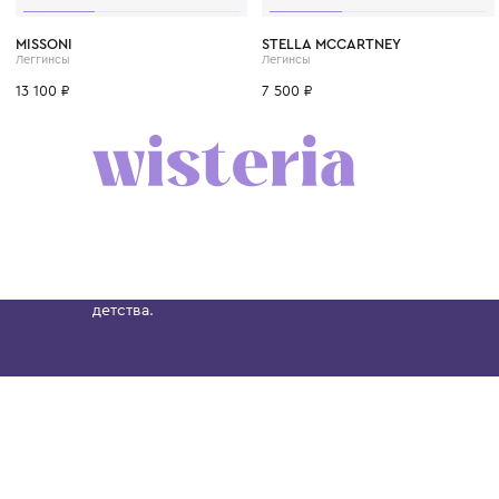
4 года
6 лет
8 лет
10 лет
12 лет
9 мес.
1 год
1+ год
MISSONI
STELLA MCCARTNEY
Леггинсы
Легинсы
13 100 ₽
7 500 ₽
Бутик. Саввинская набережная, 13
Wisteria — мультибрендовый бутик премиальн
Хамовниках, представляющий более 60 брендо