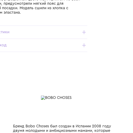
Подробнее о продукте
Арт. B126AB065-991_801_1Y
На леггинсах, украшенных цветочным принтом по всей
поверхности, предусмотрели мягкий пояс для
комфортной посадки. Модель сшили из хлопка с
добавлением эластана.
Характеристики
Состав и уход