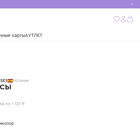
мобиль
бнее
ушки
Подарочные карты
АУТЛЕТ
BOBO CHOSES
Испания
ЛЕГИНСЫ
4 500 ₽
или 4 платежа по 1 125 ₽
Цвет: мультиколор