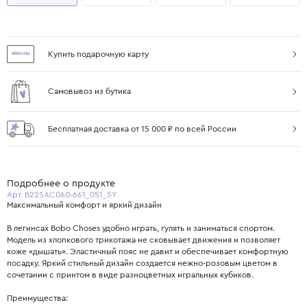
Купить подарочную карту
Самовывоз из бутика
Бесплатная доставка от 15 000 ₽ по всей России
Подробнее о продукте
Арт. B225AC060-661_051_5Y
Максимальный комфорт и яркий дизайн
В легинсах Bobo Choses удобно играть, гулять и заниматься спортом.
Модель из хлопкового трикотажа не сковывает движения и позволяет
коже «дышать». Эластичный пояс не давит и обеспечивает комфортную
посадку. Яркий стильный дизайн создается нежно-розовым цветом в
сочетании с принтом в виде разноцветных игральных кубиков.
Преимущества: