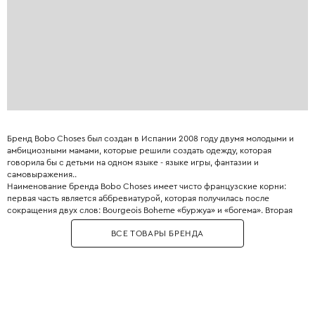
Бренд Bobo Choses был создан в Испании 2008 году двумя молодыми и
амбициозными мамами, которые решили создать одежду, которая
говорила бы с детьми на одном языке - языке игры, фантазии и
самовыражения..
Наименование бренда Bobo Choses имеет чисто французские корни:
первая часть является аббревиатурой, которая получилась после
сокращения двух слов: Bourgeois Boheme «буржуа» и «богема». Вторая
часть переводится как «вещи».
ВСЕ ТОВАРЫ БРЕНДА
Главное отличие Bobo Choses - узнаваемый художественный стиль:
наивные принты, комфортные свободные силуэты и использование
экологичных материалов.
Необычное сочетание приглушенной цветовой палитры и винтажных
принтов приходится по вкусу как детям, так и их родителям. Это удачный
тандем комфорта, современных технологий и экологичности.