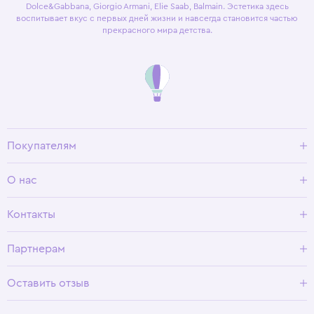
Dolce&Gabbana, Giorgio Armani, Elie Saab, Balmain. Эстетика здесь
воспитывает вкус с первых дней жизни и навсегда становится частью
прекрасного мира детства.
Покупателям
Доставка и оплата
О нас
Условия возврата
Гид по размерам
О Wisteria
Контакты
Программа лояльности
Партнерам
Оставить отзыв