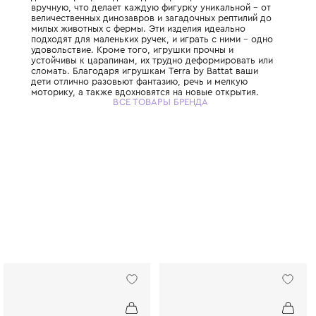
Игрушки Terra by Battat отличаются высок
детализацией, каждое изделие раскрашив
вручную, что делает каждую фигурку уник
величественных динозавров и загадочных 
милых животных с фермы. Эти изделия иде
подходят для маленьких ручек, и играть с
удовольствие. Кроме того, игрушки прочн
устойчивы к царапинам, их трудно деформ
сломать. Благодаря игрушкам Terra by Bat
дети отлично разовьют фантазию, речь и 
моторику, а также вдохновятся на новые о
ВСЕ ТОВАРЫ БРЕНДА