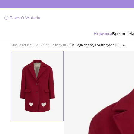
Поиск
О Wisteria
Новинки
Бре
Главная
/
Малышам
/
Мягкие игрушки
/
Лошадь породы "Аппалуза" TE