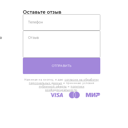
такты
Оставьте отзыв
5) 818-61-86
6) 168-16-61
AX)
 в Москве
ская наб., 13
евно с 10:00 до