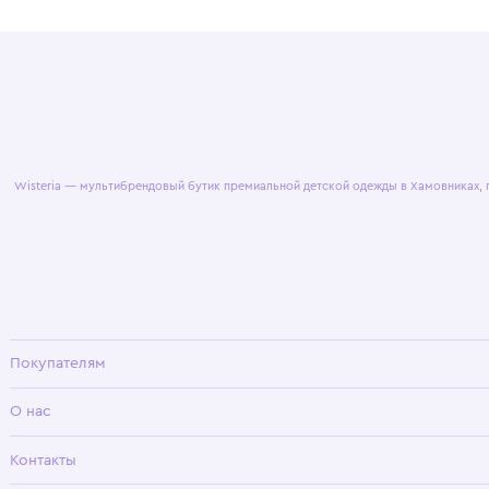
© 2025 WisteriaKids
Публична