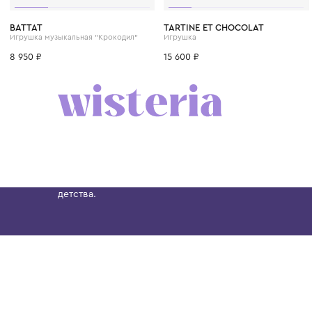
BATTAT
TARTINE ET CHOCOLAT
Игрушка музыкальная "Крокодил"
Игрушка
8 950 ₽
15 600 ₽
Бутик. Саввинская набережная, 13
Wisteria — мультибрендовый бутик премиальн
Хамовниках, представляющий более 60 брендо