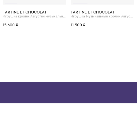
ВОЗМОЖНО, ВАМ ПОНРАВ
TARTINE ET CHOCOLAT
TARTINE ET CHOCO
Игрушка кролик Августин музыкальный ночник
15 600 ₽
11 500 ₽
ой детской одежды в
в сегмента люкс: Givenchy,