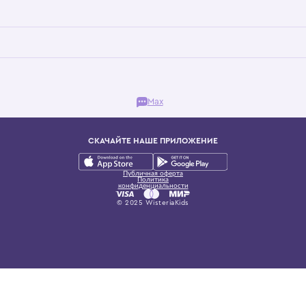
Бутик. Саввинская набережная, 13
ках, представляющий более 60 брендов сегмента люкс: Givenchy, Dolce&Gab
и навсегда становится частью прекрасного мира детс