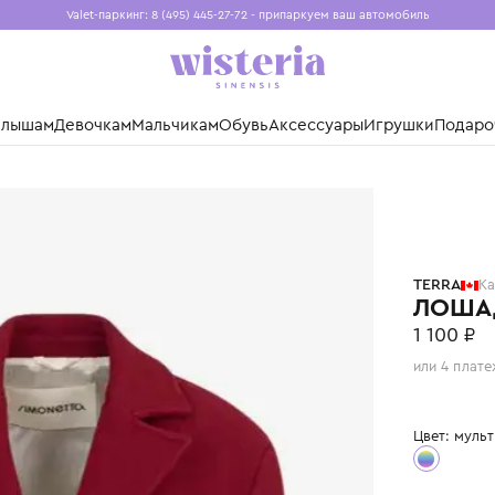
Valet-паркинг: 8 (495) 445-27-72 - припаркуем ваш авто
Бесплатная доставка при заказе от 15 000 ₽
Установите приложение, чтобы покупки были еще удо
нды
Малышам
Девочкам
Мальчикам
Обувь
Аксессуары
Игр
RRA