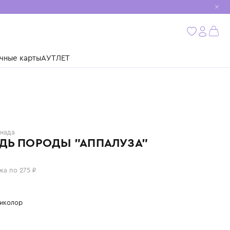
мобиль
бнее
ушки
Подарочные карты
АУТЛЕТ
TERRA
Канада
ЛОШАДЬ ПОРОДЫ "АППАЛУЗА"
1 100 ₽
или 4 платежа по 275 ₽
Цвет: мультиколор