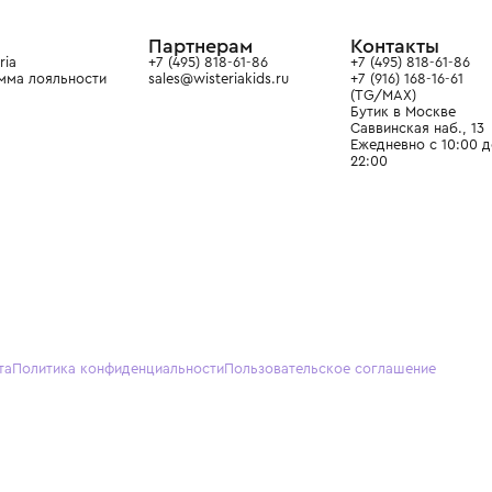
ain. Эстетика здесь воспитывает
тся частью прекрасного мира
О нас
Партнерам
Кон
О Wisteria
+7 (495) 818-61-86
+7 (49
Программа лояльности
sales@wisteriakids.ru
+7 (91
(TG/M
Бутик
Саввин
Ежедн
22:00