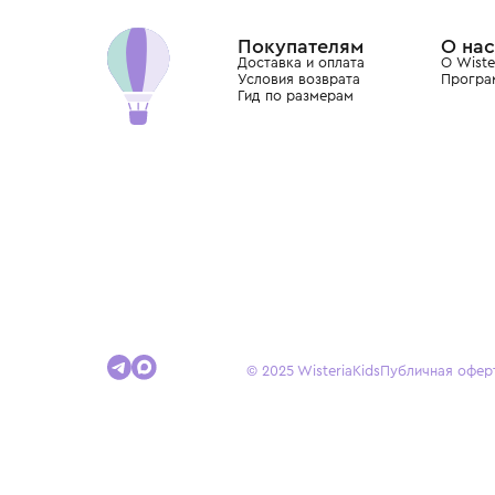
Dolce&Gabbana, Giorgio Armani, Elie Saab, Balm
вкус с первых дней жизни и навсегда станови
детства.
Покупателям
Доставка и оплата
Условия возврата
Гид по размерам