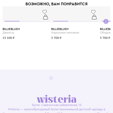
ВОЗМОЖНО, ВАМ ПОНРАВИТСЯ
BILLIEBLUSH
BILLIEBLUSH
BILLIEBL
Джинсы
Наушники меховые
Ободок
15 100 ₽
5 700 ₽
5 700 ₽
Бутик. Саввинская набережная, 13
Wisteria — мультибрендовый бутик премиальной детской одежды в