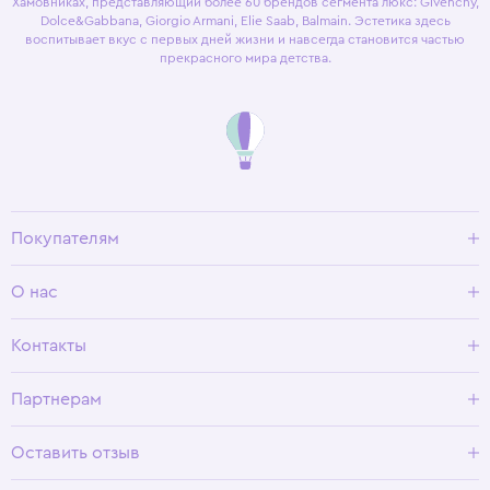
Хамовниках, представляющий более 60 брендов сегмента люкс: Givenchy,
Dolce&Gabbana, Giorgio Armani, Elie Saab, Balmain. Эстетика здесь
воспитывает вкус с первых дней жизни и навсегда становится частью
прекрасного мира детства.
Покупателям
Доставка и оплата
О нас
Условия возврата
Гид по размерам
О Wisteria
Контакты
Программа лояльности
Партнерам
Оставить отзыв