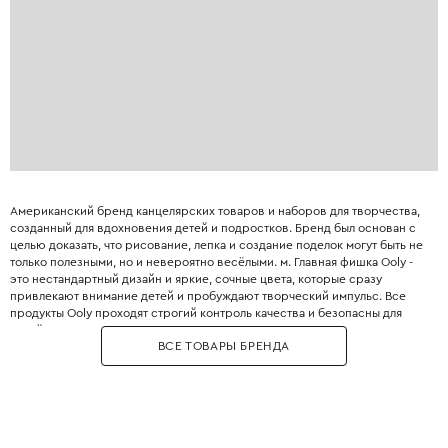
Американский бренд канцелярских товаров и наборов для творчества,
созданный для вдохновения детей и подростков. Бренд был основан с
целью доказать, что рисование, лепка и создание поделок могут быть не
только полезными, но и невероятно весёлыми. м. Главная фишка Ooly -
это нестандартный дизайн и яркие, сочные цвета, которые сразу
привлекают внимание детей и пробуждают творческий импульс. Все
продукты Ooly проходят строгий контроль качества и безопасны для
детей: они не содержат токсичных веществ и имеют возрастную
ВСЕ ТОВАРЫ БРЕНДА
маркировку. Бренд придумывает забавные названия для своих товаров,
например, «каракули-минутки» или «радужные перья», что добавляет
игре элемент юмора. В каталоге Ooly можно найти маркеры с кисточкой,
блёстками, неоновые фломастеры, акварельные краски в стиках, а также
карандаши с ластиком в виде забавных животных. Ooly помогает
родителям организовать досуг ребёнка так, чтобы он проводил время за