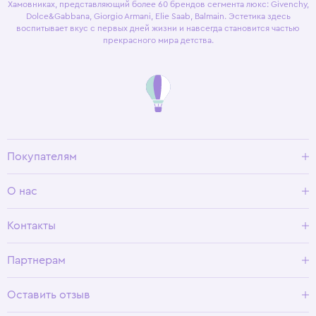
Хамовниках, представляющий более 60 брендов сегмента люкс: Givenchy,
Dolce&Gabbana, Giorgio Armani, Elie Saab, Balmain. Эстетика здесь
воспитывает вкус с первых дней жизни и навсегда становится частью
прекрасного мира детства.
Покупателям
Доставка и оплата
О нас
Условия возврата
Гид по размерам
О Wisteria
Контакты
Программа лояльности
Партнерам
Оставить отзыв