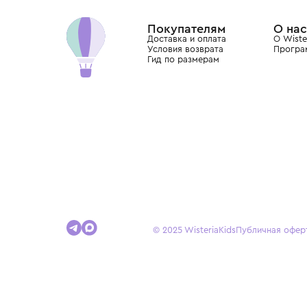
Dolce&Gabbana, Giorgio Armani, Elie Saab, Balm
вкус с первых дней жизни и навсегда станови
детства.
Покупателям
Доставка и оплата
Условия возврата
Гид по размерам