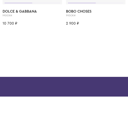
ВОЗМОЖНО, ВАМ ПОНРАВ
6 лет
10 лет
29-31
32-34
DOLCE & GABBANA
BOBO CHOSES
Носки
Носки
10 700 ₽
2 900 ₽
ой детской одежды в
в сегмента люкс: Givenchy,