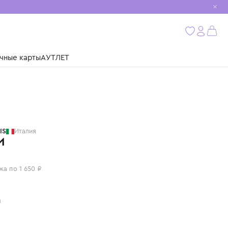
мобиль
бнее
ушки
Подарочные карты
АУТЛЕТ
STORY LORIS
Италия
НОСКИ
6 600 ₽
или 4 платежа по 1 650 ₽
Цвет: серый