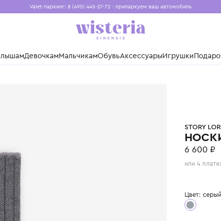
Valet-паркинг: 8 (495) 445-27-72 - припаркуем ваш авто
Бесплатная доставка при заказе от 15 000 ₽
Установите приложение, чтобы покупки были еще удо
нды
Малышам
Девочкам
Мальчикам
Обувь
Аксессуары
Игр