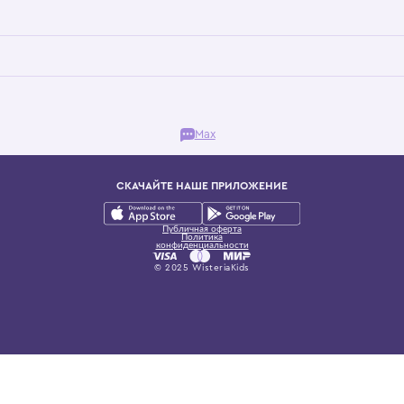
Бутик. Саввинская набережная, 13
ках, представляющий более 60 брендов сегмента люкс: Givenchy, Dolce&Gab
и навсегда становится частью прекрасного мира детс