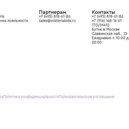
ain. Эстетика здесь воспитывает
тся частью прекрасного мира
О нас
Партнерам
Кон
О Wisteria
+7 (495) 818-61-86
+7 (49
Программа лояльности
sales@wisteriakids.ru
+7 (91
(TG/M
Бутик
Саввин
Ежедн
22:00