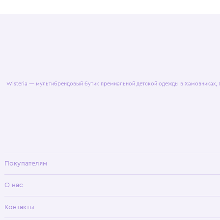
© 2025 WisteriaKids
Публична