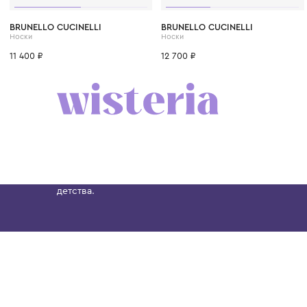
2 года
1 год
4 года
5 лет
7 лет
BRUNELLO CUCINELLI
BRUNELLO CUCINELLI
Носки
Носки
11 400 ₽
12 700 ₽
Бутик. Саввинская набережная, 13
Wisteria — мультибрендовый бутик премиальн
Хамовниках, представляющий более 60 брендо