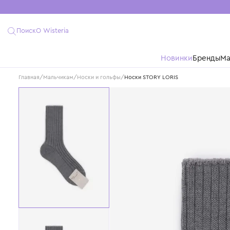
Поиск
О Wisteria
Новинки
Бре
Главная
/
Мальчикам
/
Носки и гольфы
/
Носки STORY LORIS