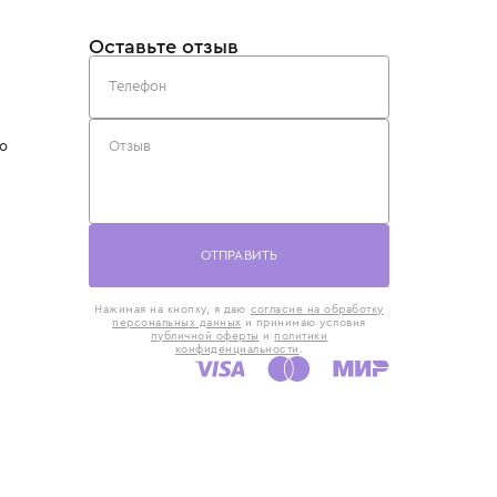
такты
Оставьте отзыв
5) 818-61-86
6) 168-16-61
AX)
 в Москве
ская наб., 13
евно с 10:00 до