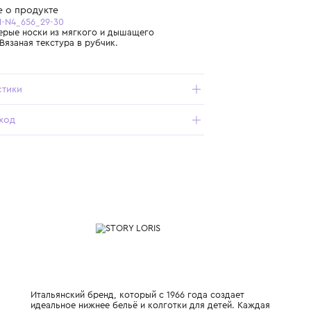
Бесплатная доставка от 15 000 ₽ по всей России
Подробнее о продукте
Арт. 03877H-N4_656_29-30
Рифленые серые носки из мягкого и дышащего
материала. Вязаная текстура в рубчик.
Характеристики
Состав и уход