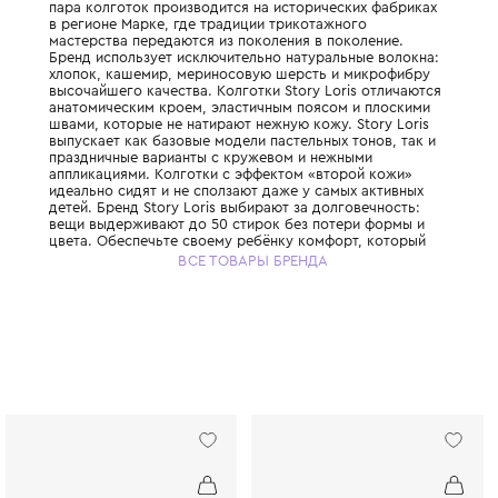
Итальянский бренд, который с 1966 года с
идеальное нижнее бельё и колготки для д
пара колготок производится на историчес
в регионе Марке, где традиции трикотажн
мастерства передаются из поколения в по
Бренд использует исключительно натураль
хлопок, кашемир, мериносовую шерсть и
высочайшего качества. Колготки Story Lor
анатомическим кроем, эластичным поясом
швами, которые не натирают нежную кожу. 
выпускает как базовые модели пастельных 
праздничные варианты с кружевом и неж
аппликациями. Колготки с эффектом «вто
идеально сидят и не сползают даже у самы
детей. Бренд Story Loris выбирают за долг
вещи выдерживают до 50 стирок без поте
цвета. Обеспечьте своему ребёнку комфо
начинается с первого слоя одежды.
ВСЕ ТОВАРЫ БРЕНДА