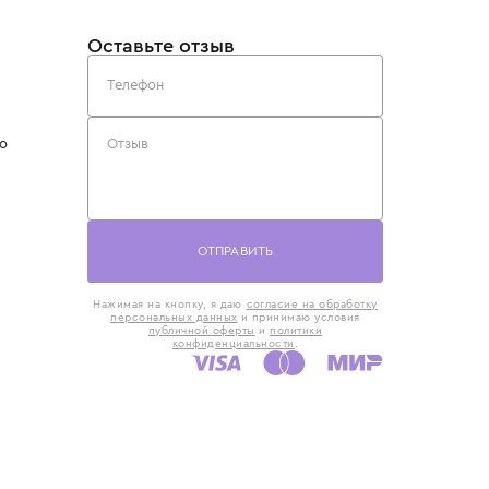
такты
Оставьте отзыв
5) 818-61-86
6) 168-16-61
AX)
 в Москве
ская наб., 13
евно с 10:00 до