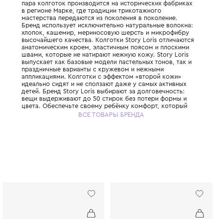
Итальянский бренд, который с 1966 года с
идеальное нижнее бельё и колготки для д
пара колготок производится на историчес
в регионе Марке, где традиции трикотажн
мастерства передаются из поколения в по
Бренд использует исключительно натураль
хлопок, кашемир, мериносовую шерсть и
высочайшего качества. Колготки Story Lor
анатомическим кроем, эластичным поясом
швами, которые не натирают нежную кожу. 
выпускает как базовые модели пастельных 
праздничные варианты с кружевом и неж
аппликациями. Колготки с эффектом «вто
идеально сидят и не сползают даже у самы
детей. Бренд Story Loris выбирают за долг
вещи выдерживают до 50 стирок без поте
цвета. Обеспечьте своему ребёнку комфо
начинается с первого слоя одежды.
ВСЕ ТОВАРЫ БРЕНДА