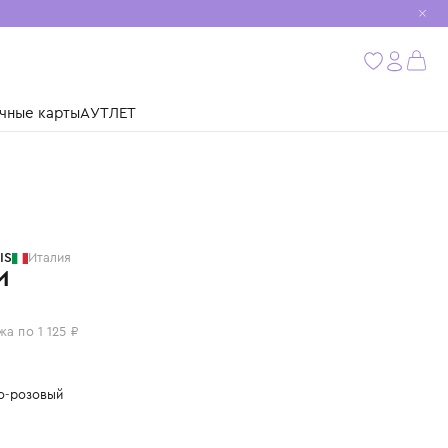
мобиль
бнее
ушки
Подарочные карты
АУТЛЕТ
STORY LORIS
Италия
НОСКИ
4 500 ₽
или 4 платежа по 1 125 ₽
Цвет: светло-розовый