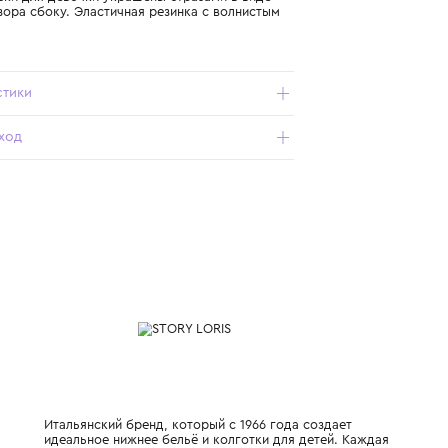
Подробнее о продукте
Арт. 06365-2R_080_21-24
Розовые носки для девочки украшены стразами в виде
изящного узора сбоку. Эластичная резинка с волнистым
краем.
Характеристики
Состав и уход