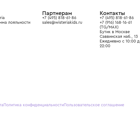
ain. Эстетика здесь воспитывает
тся частью прекрасного мира
О нас
Партнерам
Кон
О Wisteria
+7 (495) 818-61-86
+7 (49
Программа лояльности
sales@wisteriakids.ru
+7 (91
(TG/M
Бутик
Саввин
Ежедн
22:00