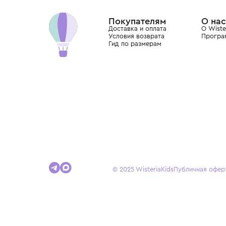
Dolce&Gabbana, Giorgio Armani, Elie Saab, Balm
вкус с первых дней жизни и навсегда станови
детства.
Покупателям
Доставка и оплата
Условия возврата
Гид по размерам