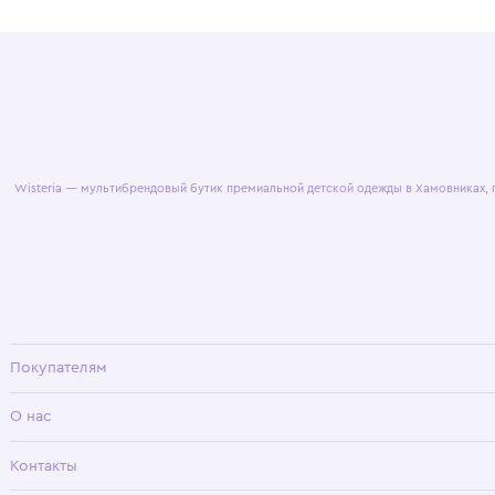
© 2025 WisteriaKids
Публична