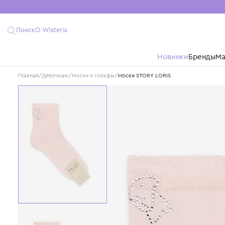
Поиск
О Wisteria
Новинки
Бре
Главная
/
Девочкам
/
Носки и гольфы
/
Носки STORY LORIS