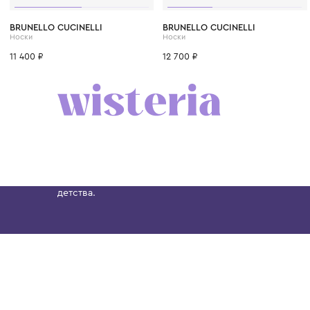
2 года
1 год
4 года
5 лет
7 лет
BRUNELLO CUCINELLI
BRUNELLO CUCINELLI
Носки
Носки
11 400 ₽
12 700 ₽
Бутик. Саввинская набережная, 13
Wisteria — мультибрендовый бутик премиальн
Хамовниках, представляющий более 60 брендо