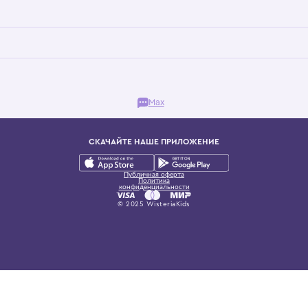
Бутик. Саввинская набережная, 13
ках, представляющий более 60 брендов сегмента люкс: Givenchy, Dolce&Gab
и навсегда становится частью прекрасного мира детс