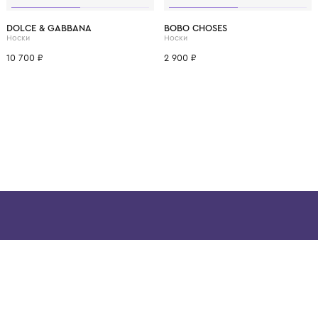
ВОЗМОЖНО, ВАМ ПОНРАВ
6 лет
10 лет
29-31
32-34
DOLCE & GABBANA
BOBO CHOSES
Носки
Носки
10 700 ₽
2 900 ₽
ой детской одежды в
в сегмента люкс: Givenchy,