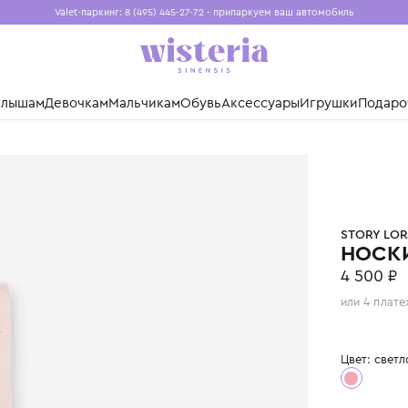
Valet-паркинг: 8 (495) 445-27-72 - припаркуем ваш авто
Бесплатная доставка при заказе от 15 000 ₽
Установите приложение, чтобы покупки были еще удо
нды
Малышам
Девочкам
Мальчикам
Обувь
Аксессуары
Игр