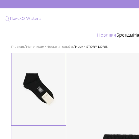
Поиск
О Wisteria
Новинки
Бре
Главная
/
Мальчикам
/
Носки и гольфы
/
Носки STORY LORIS