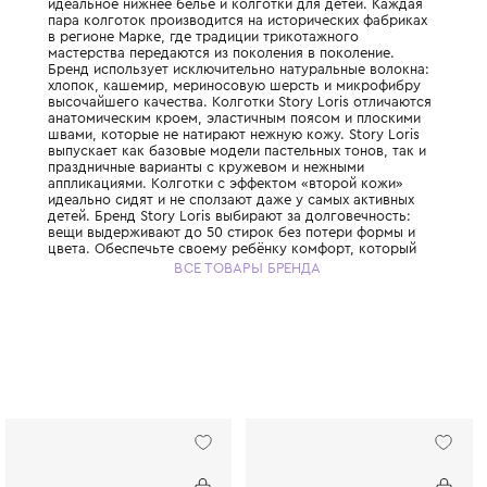
Итальянский бренд, который с 1966 года с
идеальное нижнее бельё и колготки для д
пара колготок производится на историчес
в регионе Марке, где традиции трикотажн
мастерства передаются из поколения в по
Бренд использует исключительно натураль
хлопок, кашемир, мериносовую шерсть и
высочайшего качества. Колготки Story Lor
анатомическим кроем, эластичным поясом
швами, которые не натирают нежную кожу. 
выпускает как базовые модели пастельных 
праздничные варианты с кружевом и неж
аппликациями. Колготки с эффектом «вто
идеально сидят и не сползают даже у самы
детей. Бренд Story Loris выбирают за долг
вещи выдерживают до 50 стирок без поте
цвета. Обеспечьте своему ребёнку комфо
начинается с первого слоя одежды.
ВСЕ ТОВАРЫ БРЕНДА