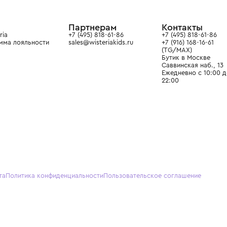
в сегмента люкс: Givenchy,
ain. Эстетика здесь воспитывает
тся частью прекрасного мира
О нас
Партнерам
Кон
О Wisteria
+7 (495) 818-61-86
+7 (49
Программа лояльности
sales@wisteriakids.ru
+7 (91
(TG/M
Бутик
Саввин
Ежедн
22:00