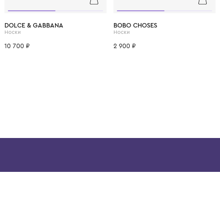
ВОЗМОЖНО, ВАМ ПОНРАВ
6 лет
10 лет
29-31
32-34
DOLCE & GABBANA
BOBO CHOSES
Носки
Носки
10 700 ₽
2 900 ₽
ой детской одежды в