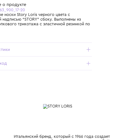
Бесплатная доставка от 15 000 ₽ по всей России
Подробнее о продукте
Арт. 7033-A63_900_17-20
Укороченные носки Story Loris черного цвета с
контрастной надписью “STORY” сбоку. Выполнены из
мягкого хлопкового трикотажа с эластичной резинкой по
краю.
Характеристики
Состав и уход