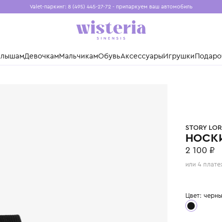
Valet-паркинг: 8 (495) 445-27-72 - припаркуем ваш авто
Бесплатная доставка при заказе от 15 000 ₽
Установите приложение, чтобы покупки были еще удо
нды
Малышам
Девочкам
Мальчикам
Обувь
Аксессуары
Игр