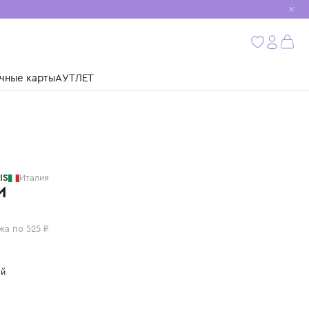
мобиль
бнее
ушки
Подарочные карты
АУТЛЕТ
STORY LORIS
Италия
НОСКИ
2 100 ₽
или 4 платежа по 525 ₽
Цвет: черный