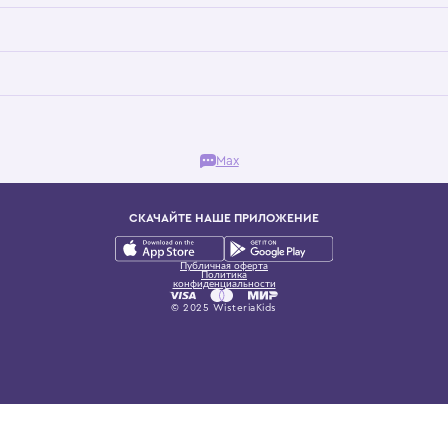
Бутик. Саввинская набережная, 13
ках, представляющий более 60 брендов сегмента люкс: Givenchy, Dolce&Gab
и навсегда становится частью прекрасного мира детс