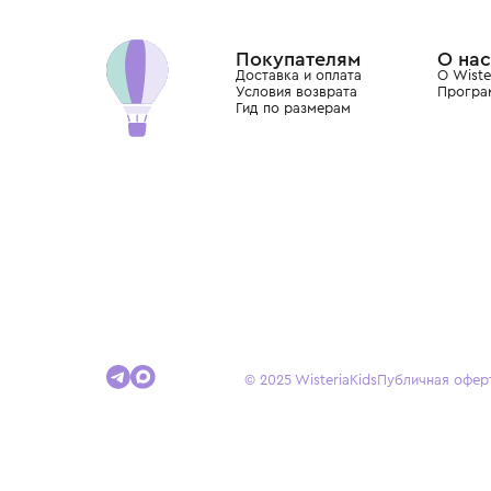
Хамовниках, представляющий более 60 брендо
Dolce&Gabbana, Giorgio Armani, Elie Saab, Balm
вкус с первых дней жизни и навсегда станови
детства.
Покупателям
Доставка и оплата
Условия возврата
Гид по размерам