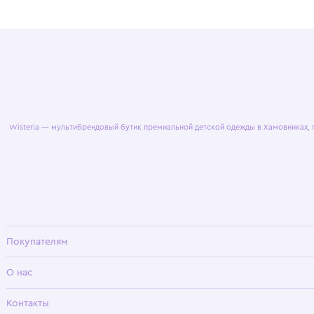
© 2025 WisteriaKids
Публична