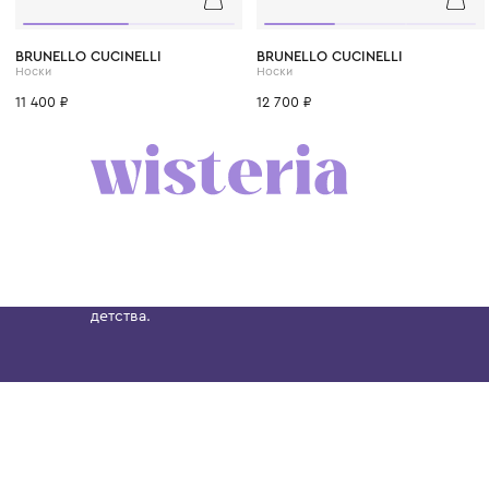
2 года
1 год
4 года
5 лет
7 лет
BRUNELLO CUCINELLI
BRUNELLO CUCINELLI
Носки
Носки
11 400 ₽
12 700 ₽
Бутик. Саввинская набережная, 13
Wisteria — мультибрендовый бутик премиальн