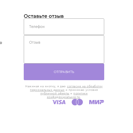
такты
Оставьте отзыв
5) 818-61-86
6) 168-16-61
AX)
 в Москве
ская наб., 13
евно с 10:00 до