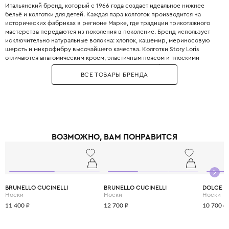
Итальянский бренд, который с 1966 года создает идеальное нижнее
бельё и колготки для детей. Каждая пара колготок производится на
исторических фабриках в регионе Марке, где традиции трикотажного
мастерства передаются из поколения в поколение. Бренд использует
исключительно натуральные волокна: хлопок, кашемир, мериносовую
шерсть и микрофибру высочайшего качества. Колготки Story Loris
отличаются анатомическим кроем, эластичным поясом и плоскими
швами, которые не натирают нежную кожу. Story Loris выпускает как
ВСЕ ТОВАРЫ БРЕНДА
базовые модели пастельных тонов, так и праздничные варианты с
кружевом и нежными аппликациями. Колготки с эффектом «второй
кожи» идеально сидят и не сползают даже у самых активных детей.
Бренд Story Loris выбирают за долговечность: вещи выдерживают до 50
стирок без потери формы и цвета. Обеспечьте своему ребёнку
комфорт, который начинается с первого слоя одежды.
ВОЗМОЖНО, ВАМ ПОНРАВИТСЯ
BRUNELLO CUCINELLI
BRUNELLO CUCINELLI
DOLCE &
Носки
Носки
Носки
11 400 ₽
12 700 ₽
10 700 ₽