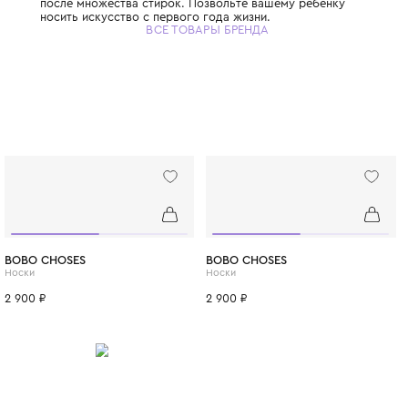
рассказывает маленькую историю через яр
неожиданные текстуры и живые цвета. Бр
использует только сертифицированный ор
хлопок, а также переработанные материа
углеродный след. Одежда Tinycottons изв
свободным, удобным и очень современным
Эластичные манжеты, мягкие резинки и п
обеспечивают максимальную свободу дви
игр и сна. Принты являются визитной карт
бренда: забавные животные, абстрактные 
коллаборации с современными иллюстрат
краски безопасны для детей и не выцвета
после множества стирок. Позвольте ваше
носить искусство с первого года жизни.
ВСЕ ТОВАРЫ БРЕНДА
ИТСЯ