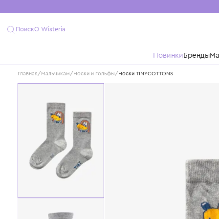
Поиск
О Wisteria
Новинки
Бре
Главная
/
Мальчикам
/
Носки и гольфы
/
Носки TINYCOTTONS