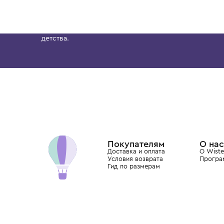
2 года
1 год
4 года
5 лет
7 лет
BRUNELLO CUCINELLI
BRUNELLO CUCINELLI
Носки
Носки
11 400 ₽
12 700 ₽
Бутик. Саввинская набережная, 13
Wisteria — мультибрендовый бутик премиальн
Хамовниках, представляющий более 60 брендо
Dolce&Gabbana, Giorgio Armani, Elie Saab, Balm
вкус с первых дней жизни и навсегда станови
детства.