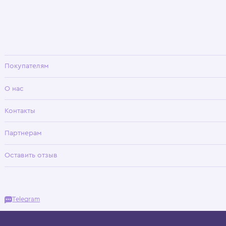
Wisteria — мультибрендовый бутик премиальной детской одежды в Хамовни