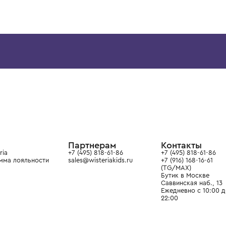
6 лет
10 лет
29-31
32-34
DOLCE & GABBANA
BOBO CHOSES
Носки
Носки
10 700 ₽
2 900 ₽
ой детской одежды в
в сегмента люкс: Givenchy,
ain. Эстетика здесь воспитывает
тся частью прекрасного мира