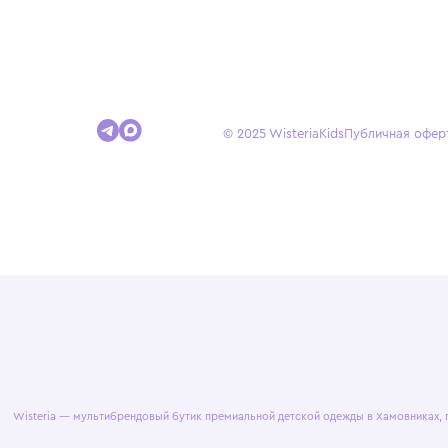
Покупателям
Доставка и оплата
Условия возврата
Гид по размерам
© 2025 WisteriaKids
Публична