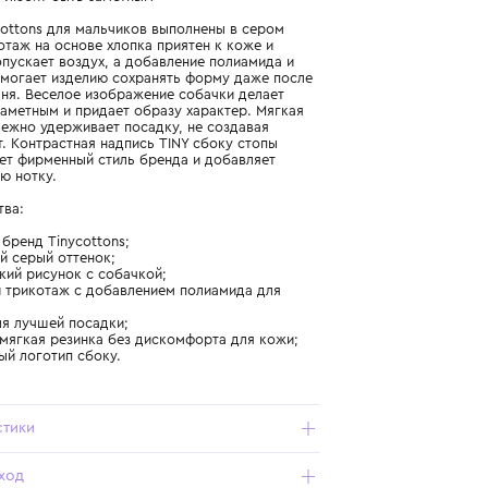
Подробнее о продукте
Арт. AW25-492-R58_656_2Y
Для тех, кто любит быть заметным
Носки Tinycottons для мальчиков выполнены в сером
цвете. Трикотаж на основе хлопка приятен к коже и
хорошо пропускает воздух, а добавление полиамида и
эластана помогает изделию сохранять форму даже после
активного дня. Веселое изображение собачки делает
аксессуар заметным и придает образу характер. Мягкая
резинка надежно удерживает посадку, не создавая
дискомфорт. Контрастная надпись TINY сбоку стопы
подчеркивает фирменный стиль бренда и добавляет
современную нотку.
Преимущества:
- испанский бренд Tinycottons;
- практичный серый оттенок;
- дизайнерский рисунок с собачкой;
- хлопковый трикотаж с добавлением полиамида для
прочности;
- эластан для лучшей посадки;
- упругая и мягкая резинка без дискомфорта для кожи;