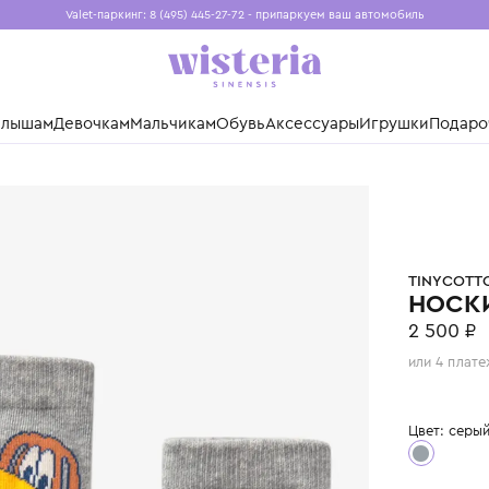
Valet-паркинг: 8 (495) 445-27-72 - припаркуем ваш авто
Бесплатная доставка при заказе от 15 000 ₽
Установите приложение, чтобы покупки были еще удо
нды
Малышам
Девочкам
Мальчикам
Обувь
Аксессуары
Игр