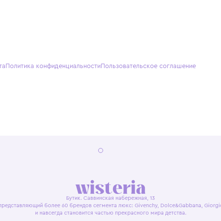
О нас
Партнерам
Кон
О Wisteria
+7 (495) 818-61-86
+7 (49
Программа лояльности
sales@wisteriakids.ru
+7 (91
(TG/M
Бутик
Саввин
Ежедн
22:00
я оферта
Политика конфиденциальности
Пользовательское согл