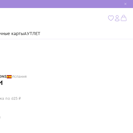
мобиль
бнее
ушки
Подарочные карты
АУТЛЕТ
TINYCOTTONS
Испания
НОСКИ
2 500 ₽
или 4 платежа по 625 ₽
Цвет: серый