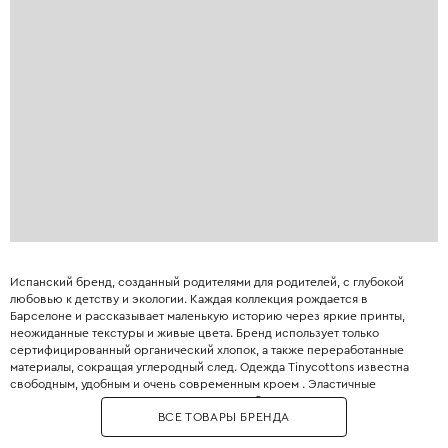
Испанский бренд, созданный родителями для родителей, с глубокой
любовью к детству и экологии. Каждая коллекция рождается в
Барселоне и рассказывает маленькую историю через яркие принты,
неожиданные текстуры и живые цвета. Бренд использует только
сертифицированный органический хлопок, а также переработанные
материалы, сокращая углеродный след. Одежда Tinycottons известна
свободным, удобным и очень современным кроем . Эластичные
манжеты, мягкие резинки и плоские швы обеспечивают максимальную
ВСЕ ТОВАРЫ БРЕНДА
свободу движений для игр и сна. Принты являются визитной карточкой
бренда: забавные животные, абстрактные узоры, коллаборации с