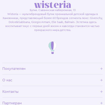
Бутик. Саввинская набережная, 13
Wisteria — мультибрендовый бутик премиальной детской одежды в
Хамовниках, представляющий более 60 брендов сегмента люкс: Givenchy,
Dolce&Gabbana, Giorgio Armani, Elie Saab, Balmain. Эстетика здесь
воспитывает вкус с первых дней жизни и навсегда становится частью
прекрасного мира детства.
Покупателям
Доставка и оплата
О нас
Условия возврата
Гид по размерам
О Wisteria
Контакты
Программа лояльности
Партнерам