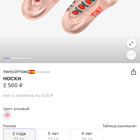
TINYCOTTONS
Испания
НОСКИ
2 500 ₽
или 4 платежа по 625 ₽
Цвет: розовый
Размер
Таблица размеров
2 года
5 лет
9 лет
92 см
110 см
134 см