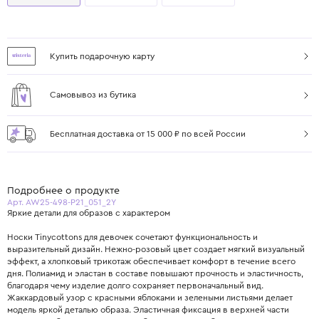
Купить подарочную карту
Самовывоз из бутика
Бесплатная доставка от 15 000 ₽ по всей России
Подробнее о продукте
Арт. AW25-498-P21_051_2Y
Яркие детали для образов с характером
Носки Tinycottons для девочек сочетают функциональность и
выразительный дизайн. Нежно-розовый цвет создает мягкий визуальный
эффект, а хлопковый трикотаж обеспечивает комфорт в течение всего
дня. Полиамид и эластан в составе повышают прочность и эластичность,
благодаря чему изделие долго сохраняет первоначальный вид.
Жаккардовый узор с красными яблоками и зелеными листьями делает
модель яркой деталью образа. Эластичная фиксация в верхней части