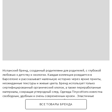
Испанский бренд, созданный родителями для родителей, с глубокой
любовью к детству и экологии. Каждая коллекция рождается в
Барселоне и рассказывает маленькую историю через яркие принты,
неожиданные текстуры и живые цвета. Бренд использует только
сертифицированный органический хлопок, а также переработанные
материалы, сокращая углеродный след. Одежда Tinycottons известна
свободным, удобным и очень современным кроем . Эластичные
манжеты, мягкие резинки и плоские швы обеспечивают максимальную
ВСЕ ТОВАРЫ БРЕНДА
свободу движений для игр и сна. Принты являются визитной карточкой
бренда: забавные животные, абстрактные узоры, коллаборации с