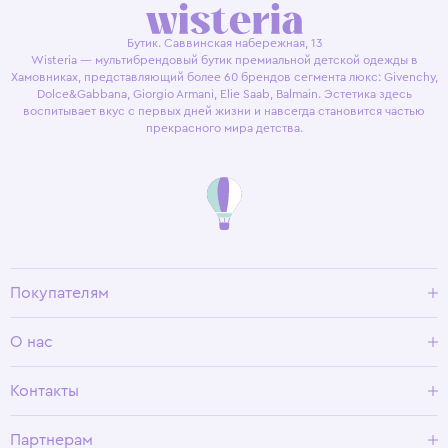
Бутик. Саввинская набережная, 13
Wisteria — мультибрендовый бутик премиальной детской одежды в
Хамовниках, представляющий более 60 брендов сегмента люкс: Givenchy,
Dolce&Gabbana, Giorgio Armani, Elie Saab, Balmain. Эстетика здесь
воспитывает вкус с первых дней жизни и навсегда становится частью
прекрасного мира детства.
Покупателям
Доставка и оплата
О нас
Условия возврата
Гид по размерам
О Wisteria
Контакты
Программа лояльности
Партнерам