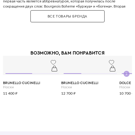
первая часть является аббревиатурой, которая получилась после
сокращения двух слов: Bourgeois Boheme «буржуа» и «богема». Вторая
часть переводится как «вещи».
ВСЕ ТОВАРЫ БРЕНДА
Главное отличие Bobo Choses - узнаваемый художественный стиль:
наивные принты, комфортные свободные силуэты и использование
экологичных материалов.
Необычное сочетание приглушенной цветовой палитры и винтажных
принтов приходится по вкусу как детям, так и их родителям. Это удачный
тандем комфорта, современных технологий и экологичности.
ВОЗМОЖНО, ВАМ ПОНРАВИТСЯ
BRUNELLO CUCINELLI
BRUNELLO CUCINELLI
DOLCE &
Носки
Носки
Носки
11 400 ₽
12 700 ₽
10 700 ₽