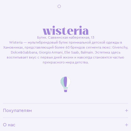
Бутик. Саввинская набережная, 13
Wisteria — мультибрендовый бутик премиальной детской одежды в
Хамовниках, представляющий более 60 брендов сегмента люкс: Givenchy,
Dolce&Gabbana, Giorgio Armani, Elie Saab, Balmain. Эстетика здесь
воспитывает вкус с первых дней жизни и навсегда становится частью
прекрасного мира детства.
Покупателям
Доставка и оплата
О нас
Условия возврата
Гид по размерам