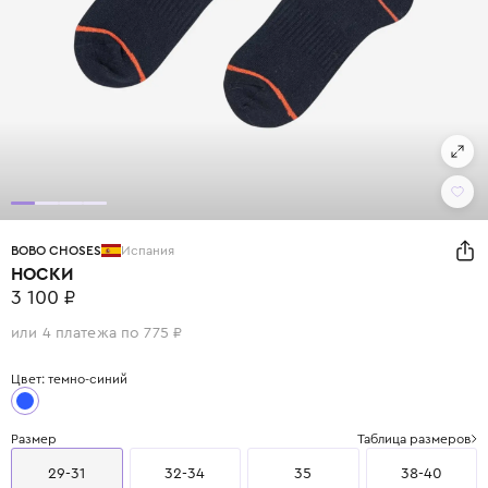
BOBO CHOSES
Испания
НОСКИ
3 100 ₽
или 4 платежа по 775 ₽
Цвет: темно-синий
Размер
Таблица размеров
29-31
32-34
35
38-40