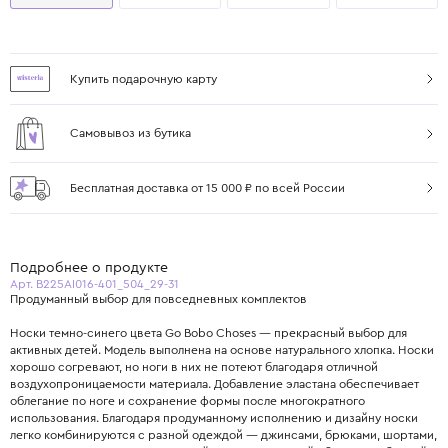
Купить подарочную карту
Самовывоз из бутика
Бесплатная доставка от 15 000 ₽ по всей России
Подробнее о продукте
Арт. B225AI016-401_504_29-31
Продуманный выбор для повседневных комплектов
Носки темно-синего цвета Go Bobo Choses — прекрасный выбор для
активных детей. Модель выполнена на основе натурального хлопка. Носки
хорошо согревают, но ноги в них не потеют благодаря отличной
воздухопроницаемости материала. Добавление эластана обеспечивает
облегание по ноге и сохранение формы после многократного
использования. Благодаря продуманному исполнению и дизайну носки
легко комбинируются с разной одеждой — джинсами, брюками, шортами,