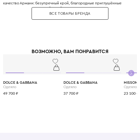
качество Армани: безупречный крой, благородные приглушённые
оттенки, минималистичный дизайн и использование только лучших
ВСЕ ТОВАРЫ БРЕНДА
натуральных тканей. Это идеальная база для стильного детского
гардероба — от повседневных джинсов и футболок до элегантных
жакетов и пальто, которые легко миксуются между собой, прививая
ребёнку хороший вкус без лишнего пафоса.
ВОЗМОЖНО, ВАМ ПОНРАВИТСЯ
DOLCE & GABBANA
DOLCE & GABBANA
MISSONI
Одеяло
Одеяло
Одеяло
49 700 ₽
37 700 ₽
23 100 ₽