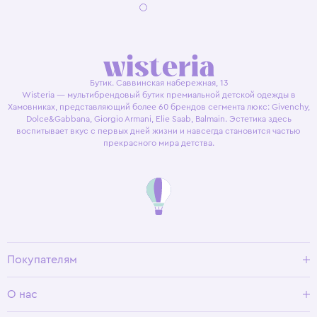
Бутик. Саввинская набережная, 13
Wisteria — мультибрендовый бутик премиальной детской одежды в
Хамовниках, представляющий более 60 брендов сегмента люкс: Givenchy,
Dolce&Gabbana, Giorgio Armani, Elie Saab, Balmain. Эстетика здесь
воспитывает вкус с первых дней жизни и навсегда становится частью
прекрасного мира детства.
Покупателям
Доставка и оплата
О нас
Условия возврата
Гид по размерам