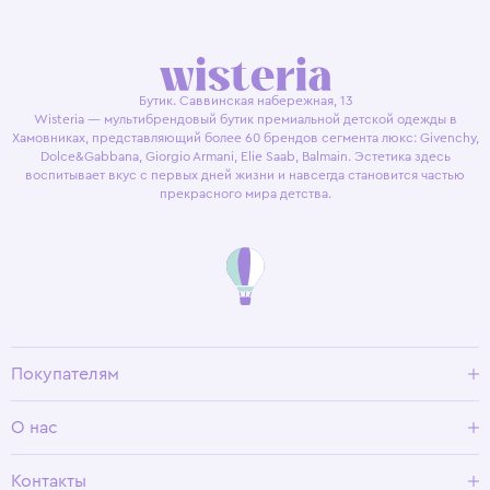
Бутик. Саввинская набережная, 13
Wisteria — мультибрендовый бутик премиальной детской одежды в
Хамовниках, представляющий более 60 брендов сегмента люкс: Givenchy,
Dolce&Gabbana, Giorgio Armani, Elie Saab, Balmain. Эстетика здесь
воспитывает вкус с первых дней жизни и навсегда становится частью
прекрасного мира детства.
Покупателям
Доставка и оплата
О нас
Условия возврата
Гид по размерам
О Wisteria
Контакты
Программа лояльности