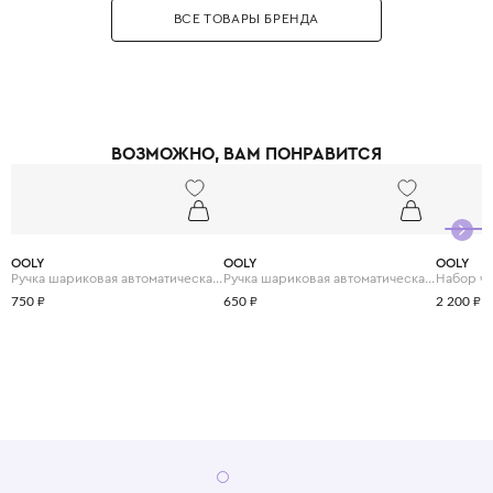
детей: они не содержат токсичных веществ и имеют возрастную
ВСЕ ТОВАРЫ БРЕНДА
маркировку. Бренд придумывает забавные названия для своих товаров,
например, «каракули-минутки» или «радужные перья», что добавляет
игре элемент юмора. В каталоге Ooly можно найти маркеры с кисточкой,
блёстками, неоновые фломастеры, акварельные краски в стиках, а также
карандаши с ластиком в виде забавных животных. Ooly помогает
родителям организовать досуг ребёнка так, чтобы он проводил время за
планшетом меньше, а за рисованием - больше. Выбирая Ooly, вы дарите
ВОЗМОЖНО, ВАМ ПОНРАВИТСЯ
своему ребёнку возможность творить без границ, развивая
воображение и мелкую моторику в самой увлекательной форме.
OOLY
OOLY
OOLY
Ручка шариковая автоматическая с 6 цветами "Лама"
Ручка шариковая автоматическая с 6 цветами "Комиксы"
750 ₽
650 ₽
2 200 ₽