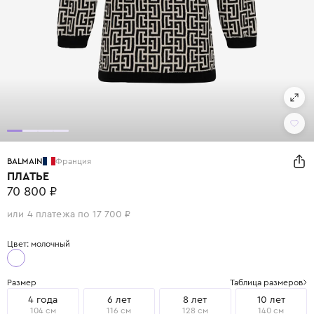
BALMAIN
Франция
ПЛАТЬЕ
70 800 ₽
или 4 платежа по 17 700 ₽
Цвет: молочный
Размер
Таблица размеров
4 года
6 лет
8 лет
10 лет
104 см
116 см
128 см
140 см