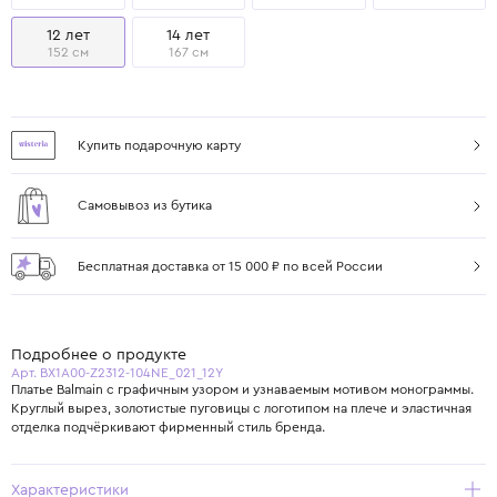
12 лет
14 лет
152 см
167 см
Купить подарочную карту
Самовывоз из бутика
Бесплатная доставка от 15 000 ₽ по всей России
Подробнее о продукте
Арт. BX1A00-Z2312-104NE_021_12Y
Платье Balmain с графичным узором и узнаваемым мотивом монограммы.
Круглый вырез, золотистые пуговицы с логотипом на плече и эластичная
отделка подчёркивают фирменный стиль бренда.
Характеристики