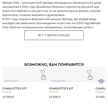
Balmain Kids – линия детской одежды легендарного французского дома,
запущенная в 2016 году. Дизайнеры бережно перенесли дерзкий шик
взрослого Balmain в мир детства: те же архитектурные формы, золотая
фурнитура, сложные вышивки и драпировки.
В 2017 году открылся флагманский магазин бренда, где каждая вещь
выглядит как маленькое произведение искусства. А в 2018 году Balmain
Kids запустил инновационное направление, позволяющее детям с
ранних лет прикасаться к миру высокой моды. Золотые пуговицы,
ВСЕ ТОВАРЫ БРЕНДА
фактурные ткани, линии кроя – здесь нет места скучной
повседневности.
ВОЗМОЖНО, ВАМ ПОНРАВИТСЯ
CHARLOTTE'S KIT
CHARLOTTE'S KIT
CHARLOT
Платье
Платье
Платье
14 900 ₽
14 900 ₽
14 900 ₽