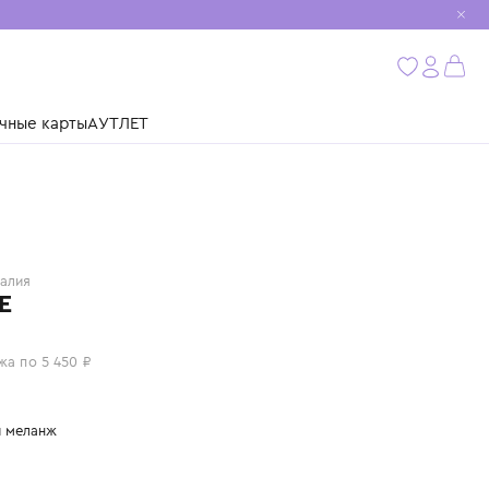
мобиль
бнее
ушки
Подарочные карты
АУТЛЕТ
MARNI
Италия
ПЛАТЬЕ
21 800 ₽
или 4 платежа по 5 450 ₽
Цвет: серый меланж