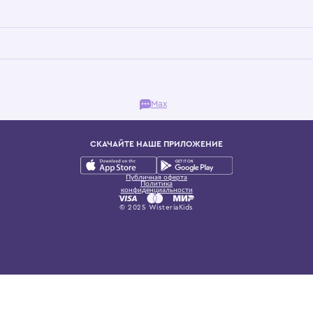
Бутик. Саввинская набережная, 13
ках, представляющий более 60 брендов сегмента люкс: Givenchy, Dolce&Gab
и навсегда становится частью прекрасного мира детс