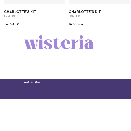
CHARLOTTE'S KIT
CHARLOTTE'S KIT
Платье
Платье
14 900 ₽
14 900 ₽
Бутик. Саввинская набережная, 13
Wisteria — мультибрендовый бутик премиальн
Хамовниках, представляющий более 60 брендо