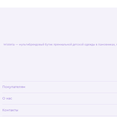
© 2025 WisteriaKids
Публична