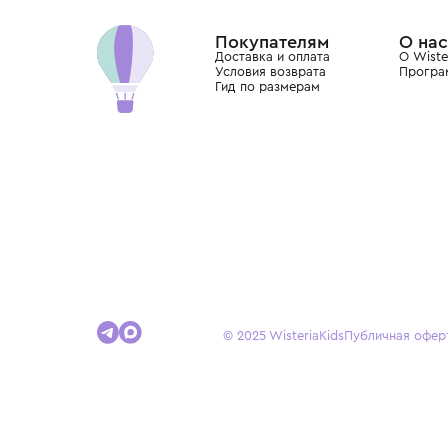
Dolce&Gabbana, Giorgio Armani, Elie Saab, Balm
вкус с первых дней жизни и навсегда станови
детства.
Покупателям
Доставка и оплата
Условия возврата
Гид по размерам