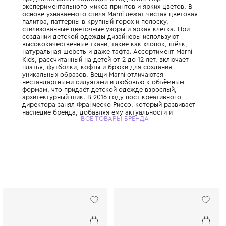
Итальянский люксовый бренд, основанный 
Милане Консуэло Кастильони. Детская лини
полностью унаследовала эстетику взросло
предлагая юным модницам и модникам ми
экспериментального микса принтов и ярких
основе узнаваемого стиля Marni лежат чис
палитра, паттерны в крупный горох и поло
стилизованные цветочные узоры и яркая к
создании детской одежды дизайнеры испо
высококачественные ткани, такие как хлоп
натуральная шерсть и даже тафта. Ассорти
Kids, рассчитанный на детей от 2 до 12 лет
платья, футболки, кофты и брюки для соз
уникальных образов. Вещи Marni отличают
нестандартными силуэтами и любовью к 
формам, что придаёт детской одежде взр
архитектурный шик. В 2016 году пост креа
директора занял Франческо Риссо, которы
наследие бренда, добавляя ему актуально
ВСЕ ТОВАРЫ БРЕНДА
современного звучания. Дизайнеры Marni 
обращаются к теме природы и детства, по
одежде можно встретить забавные рисунк