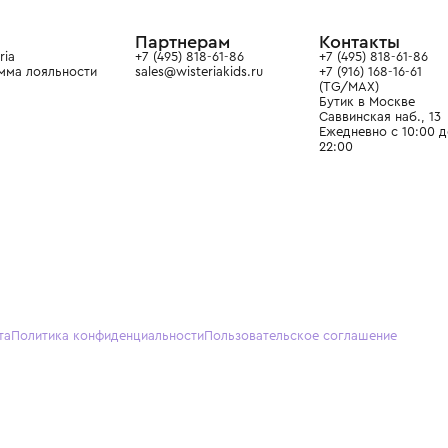
ain. Эстетика здесь воспитывает
тся частью прекрасного мира
О нас
Партнерам
Кон
О Wisteria
+7 (495) 818-61-86
+7 (49
Программа лояльности
sales@wisteriakids.ru
+7 (91
(TG/M
Бутик
Саввин
Ежедн
22:00