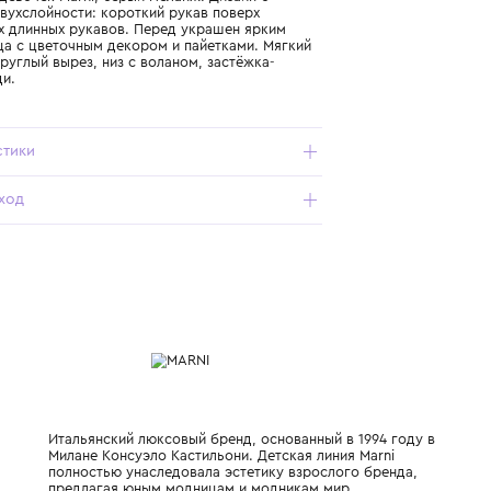
Подробнее о продукте
Арт. M01598-M00V1-0M923_858_10Y
Платье для девочек Marni, серый меланж. Дизайн с
эффектом двухслойности: короткий рукав поверх
контрастных длинных рукавов. Перед украшен ярким
принтом лица с цветочным декором и пайетками. Мягкий
трикотаж, круглый вырез, низ с воланом, застёжка-
молния сзади.
Характеристики
Состав и уход