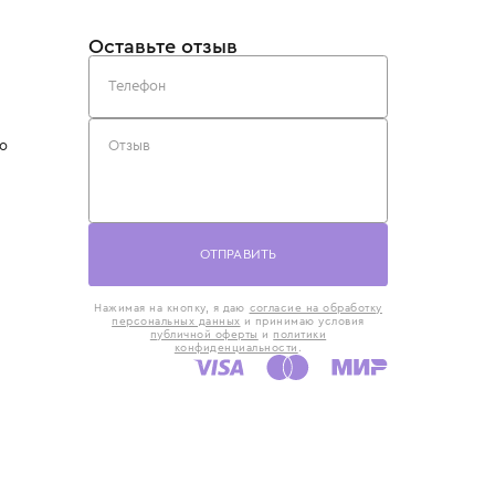
такты
Оставьте отзыв
5) 818-61-86
6) 168-16-61
AX)
 в Москве
ская наб., 13
евно с 10:00 до