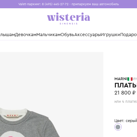
Valet-паркинг: 8 (495) 445-27-72 - припаркуем ваш авто
Бесплатная доставка при заказе от 15 000 ₽
Установите приложение, чтобы покупки были еще удо
нды
Малышам
Девочкам
Мальчикам
Обувь
Аксессуары
Игр