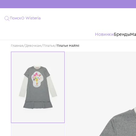
Поиск
О Wisteria
Новинки
Бре
Главная
/
Девочкам
/
Платья
/
Платье MARNI