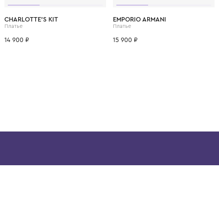
ВОЗМОЖНО, ВАМ ПОНРАВ
4 года
6 лет
CHARLOTTE'S KIT
EMPORIO ARMANI
Платье
Платье
14 900 ₽
15 900 ₽
ой детской одежды в
в сегмента люкс: Givenchy,