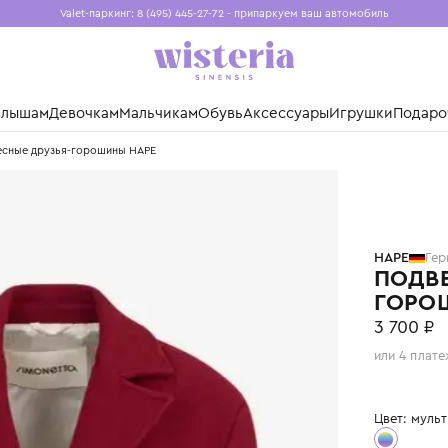
Valet-паркинг: 8 (495) 445-27-72 - припаркуем ваш авто
Бесплатная доставка при заказе от 15 000 ₽
Установите приложение, чтобы покупки были еще удо
нды
Малышам
Девочкам
Мальчикам
Обувь
Аксессуары
Игр
я" Подвесные друзья-горошины HAPE