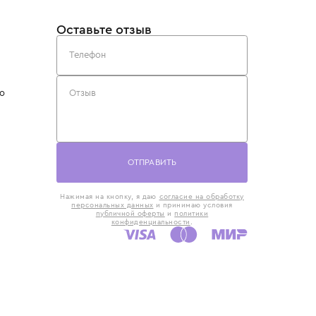
такты
Оставьте отзыв
5) 818-61-86
6) 168-16-61
AX)
 в Москве
ская наб., 13
евно с 10:00 до