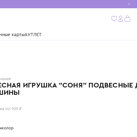
мобиль
бнее
ушки
Подарочные карты
АУТЛЕТ
HAPE
Германия
ПОДВЕСНАЯ ИГРУШКА "СОНЯ" П
ГОРОШИНЫ
3 700 ₽
или 4 платежа по 925 ₽