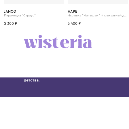
JANOD
HAPE
Пирамидка "Страус"
5 300 ₽
6 400 ₽
Бутик. Саввинская набережная, 13
Wisteria — мультибрендовый бутик премиальн
Хамовниках, представляющий более 60 брендо