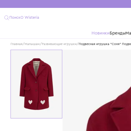
Поиск
О Wisteria
Новинки
Бре
Главная
/
Малышам
/
Развивающие игрушки
/
Подвесная игрушка "Сон