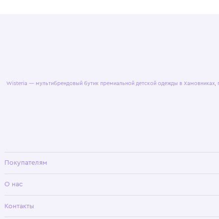
© 2025 WisteriaKids
Публична