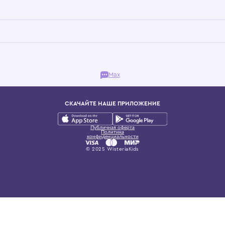
Бутик. Саввинская набережная, 13
ках, представляющий более 60 брендов сегмента люкс: Givenchy, Dolce&Gab
и навсегда становится частью прекрасного мира детс