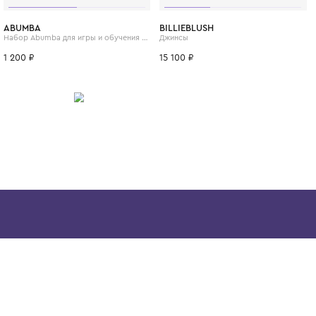
формами. Помимо деревянных игрушек, H
выпускает музыкальные инструменты и на
творчества, стимулирующие всестороннее
малыша. Hape — это выбор родителей, кот
чтобы игрушки их детей были безопасными
долговечными и вдохновляли на открытия.
ИТСЯ
4 года
ABUMBA
BILLIEBLUSH
ашина"
Набор Abumba для игры и обучения «Видимо-невидимо»
Джинсы
1 200 ₽
15 100 ₽
Скачайте наше
приложение