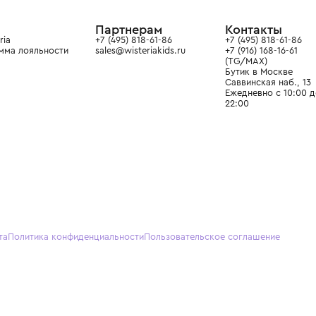
ain. Эстетика здесь воспитывает
тся частью прекрасного мира
О нас
Партнерам
Кон
О Wisteria
+7 (495) 818-61-86
+7 (49
Программа лояльности
sales@wisteriakids.ru
+7 (91
(TG/M
Бутик
Саввин
Ежедн
22:00