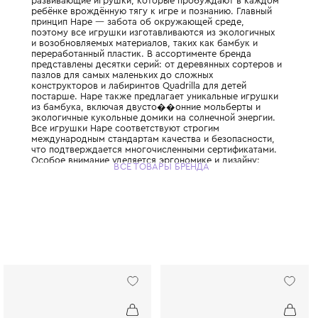
Всемирно известный немецкий бренд, при
одним из крупнейших производителей дер
игрушек в мире. С 1986 года компания соз
развивающие игрушки, которые пробужда
ребёнке врождённую тягу к игре и познан
принцип Hape — забота об окружающей с
поэтому все игрушки изготавливаются из 
и возобновляемых материалов, таких как 
переработанный пластик. В ассортименте 
представлены десятки серий: от деревянн
пазлов для самых маленьких до сложных
конструкторов и лабиринтов Quadrilla для
постарше. Hape также предлагает уникал
из бамбука, включая двусто��онние мол
экологичные кукольные домики на солнечн
Все игрушки Hape соответствуют строгим
международным стандартам качества и бе
что подтверждается многочисленными сер
Особое внимание уделяется эргономике и 
ВСЕ ТОВАРЫ БРЕНДА
каждая игрушка не только развивает логи
моторику, но и радует глаз яркими, прод