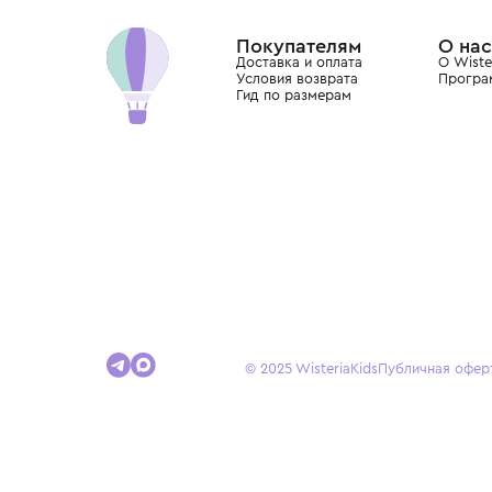
Dolce&Gabbana, Giorgio Armani, Elie Saab, Balm
вкус с первых дней жизни и навсегда станови
детства.
Покупателям
Доставка и оплата
Условия возврата
Гид по размерам