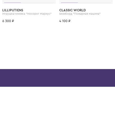
ВОЗМОЖНО, ВАМ ПОНРАВ
LILLIPUTIENS
CLASSIC WORLD
Игрушка "Малышам" Музыкальный друг-кролик, розовый
Игрушка-книжка "Носорог Мариус"
Бизиборд "Пожарная м
6 300 ₽
4 100 ₽
ой детской одежды в
в сегмента люкс: Givenchy,