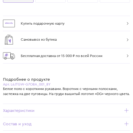
Купить подарочную карту
Самовывоз из бутика
Бесплатная доставка от 15 000 ₽ по всей России
Подробнее о продукте
Арт. L4JTGW-G7O8A_001_8Y
Белое поло с короткими рукавами. Воротник с черными полосками,
застежка на две пуговицы. На груди вышитый логотип «DG» черного цвета.
Характеристики
Состав и уход