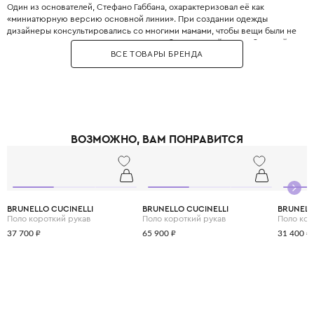
Один из основателей, Стефано Габбана, охарактеризовал её как
«миниатюрную версию основной линии». При создании одежды
дизайнеры консультировались со многими мамами, чтобы вещи были не
только стильными, но и максимально удобными. Дизайнеры с большой
ВСЕ ТОВАРЫ БРЕНДА
любовью и вниманием перенесли в детский гардероб все коды
взрослой моды: яркие цветочные принты, благородное кружево,
королевские короны, леопардовые узоры и виртуозную филигранную
вышивку, часто выполненную вручную.
Одежда Dolce & Gabbana — это не просто способ выглядеть красиво.
Это возможность подчеркнуть яркую индивидуальность вашего
ребёнка, с ранних лет привить ему уверенность в себе и хороший вкус,
ВОЗМОЖНО, ВАМ ПОНРАВИТСЯ
а главное - сделать его детство по-настоящему незабываемым и
стильным.
BRUNELLO CUCINELLI
BRUNELLO CUCINELLI
BRUNELL
Поло короткий рукав
Поло короткий рукав
Поло кор
37 700 ₽
65 900 ₽
31 400 ₽