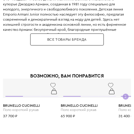
кутюрье Джорджо Армани, созданная в 1981 году специально для
молодого, энергичного и свободолюбивого поколения. Детская линия
Emporio Armani Junior полностью наследует эту философию, предлагая
современный и демократичный взгляд на моду для детей. Здесь нет
излишней строгости и академизма основной линии, но есть фирменное
качество Армани: безупречный крой, благородные приглушённые
оттенки, минималистичный дизайн и использование только лучших
ВСЕ ТОВАРЫ БРЕНДА
натуральных тканей. Это идеальная база для стильного детского
гардероба — от повседневных джинсов и футболок до элегантных
жакетов и пальто, которые легко миксуются между собой, прививая
ребёнку хороший вкус без лишнего пафоса.
ВОЗМОЖНО, ВАМ ПОНРАВИТСЯ
BRUNELLO CUCINELLI
BRUNELLO CUCINELLI
BRUNELL
Поло короткий рукав
Поло короткий рукав
Поло кор
37 700 ₽
65 900 ₽
31 400 ₽