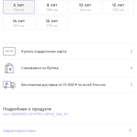
6 лет
8 лет
10 лет
12 лет
116 см
128 см
140 см
152 см
14 лет
16 лет
167 см
173 см
Купить подарочную карту
Самовывоз из бутика
Бесплатная доставка от 15 000 ₽ по всей России
Подробнее о продукте
Арт. EB000851-AF19792-UB118_504_6Y
Характеристики