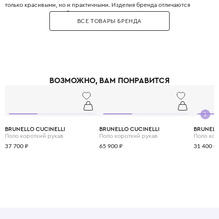
только красивыми, но и практичными. Изделия бренда отличаются
высоким качеством и безупречным кроем. Бренд использует только
ВСЕ ТОВАРЫ БРЕНДА
натуральные материалы – мягкий хлопок, нежное бамбуковое волокно,
тёплую шерсть мериноса и эластичный полиэстер, чтобы каждая вещь
дарила уют и комфорт в любое время года. С Paolo Pecora Milano Kids
ваши дети будут не только стильными, но и счастливыми, ведь в каждой
детали чувствуется любовь и забота о них.
ВОЗМОЖНО, ВАМ ПОНРАВИТСЯ
BRUNELLO CUCINELLI
BRUNELLO CUCINELLI
BRUNELL
Поло короткий рукав
Поло короткий рукав
Поло кор
37 700 ₽
65 900 ₽
31 400 ₽