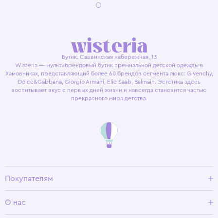
Бутик. Саввинская набережная, 13
Wisteria — мультибрендовый бутик премиальной детской одежды в
Хамовниках, представляющий более 60 брендов сегмента люкс: Givenchy,
Dolce&Gabbana, Giorgio Armani, Elie Saab, Balmain. Эстетика здесь
воспитывает вкус с первых дней жизни и навсегда становится частью
прекрасного мира детства.
Покупателям
Доставка и оплата
О нас
Условия возврата
Гид по размерам