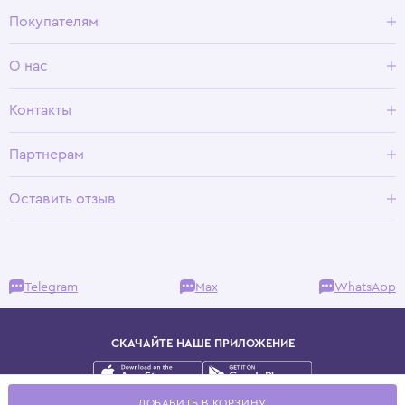
Покупателям
Доставка и оплата
О нас
Условия возврата
Гид по размерам
О Wisteria
Контакты
Программа лояльности
Партнерам
Оставить отзыв
Telegram
Max
WhatsApp
СКАЧАЙТЕ НАШЕ ПРИЛОЖЕНИЕ
Публичная оферта
ДОБАВИТЬ В КОРЗИНУ
Политика конфиденциальности