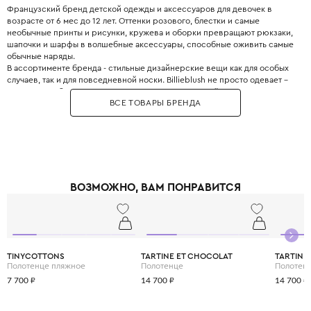
Французский бренд детской одежды и аксессуаров для девочек в
возрасте от 6 мес до 12 лет. Оттенки розового, блестки и самые
необычные принты и рисунки, кружева и оборки превращают рюкзаки,
шапочки и шарфы в волшебные аксессуары, способные оживить самые
обычные наряды.
В ассортименте бренда - стильные дизайнерские вещи как для особых
случаев, так и для повседневной носки. Billieblush не просто одевает –
он дарит свободу двигаться, смеяться и расти в своём ритме.
ВСЕ ТОВАРЫ БРЕНДА
ВОЗМОЖНО, ВАМ ПОНРАВИТСЯ
TINYCOTTONS
TARTINE ET CHOCOLAT
TARTINE
Полотенце пляжное
Полотенце
Полотен
7 700 ₽
14 700 ₽
14 700 ₽