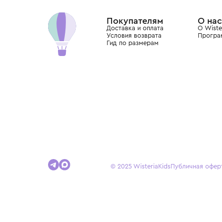
Dolce&Gabbana, Giorgio Armani, Elie Saab, Balm
вкус с первых дней жизни и навсегда станови
детства.
Покупателям
Доставка и оплата
Условия возврата
Гид по размерам