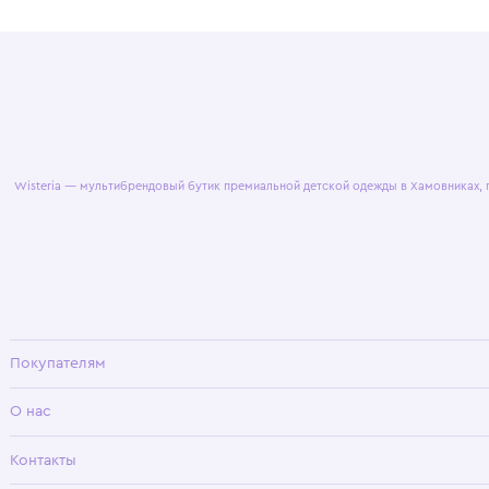
© 2025 WisteriaKids
Публична