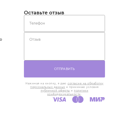
такты
Оставьте отзыв
5) 818-61-86
6) 168-16-61
AX)
 в Москве
ская наб., 13
евно с 10:00 до