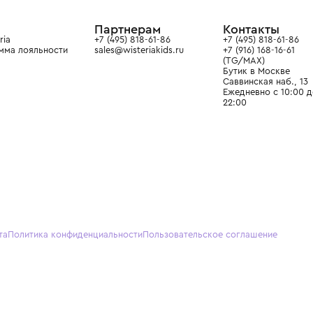
ain. Эстетика здесь воспитывает
тся частью прекрасного мира
О нас
Партнерам
Кон
О Wisteria
+7 (495) 818-61-86
+7 (49
Программа лояльности
sales@wisteriakids.ru
+7 (91
(TG/M
Бутик
Саввин
Ежедн
22:00