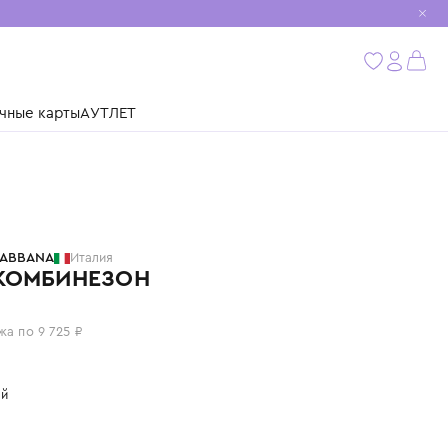
мобиль
бнее
ушки
Подарочные карты
АУТЛЕТ
DOLCE & GABBANA
Италия
ПОЛУКОМБИНЕЗОН
38 900 ₽
или 4 платежа по 9 725 ₽
Цвет: черный