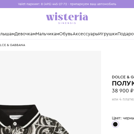
Valet-паркинг: 8 (495) 445-27-72 - припаркуем ваш авто
Бесплатная доставка при заказе от 15 000 ₽
Установите приложение, чтобы покупки были еще удо
нды
Малышам
Девочкам
Мальчикам
Обувь
Аксессуары
Игр
езон DOLCE & GABBANA