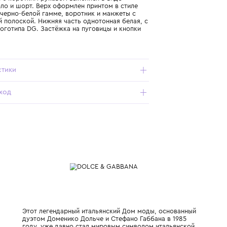
Подробнее о продукте
Арт. L1JO7A-G7PCD-IU3TN_900_6-9M
Комбинезон с коротким рукавом выполнен в виде
рубашки-поло и шорт. Верх оформлен принтом в стиле
майолика в черно-белой гамме, воротник и манжеты с
контрастной полоской. Нижняя часть однотонная белая, с
вышивкой логотипа DG. Застёжка на пуговицы и кнопки
снизу.
Характеристики
Состав и уход