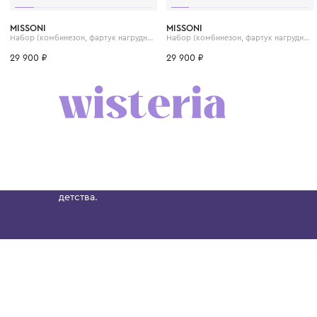
3 мес.
6 мес.
9 мес.
3 мес.
6 мес.
9 мес
MISSONI
MISSONI
Набор (комбинезон, фартук нагрудный и шапка)
29 900 ₽
29 900 ₽
Бутик. Саввинская набережная, 13
Wisteria — мультибрендовый бутик премиальн
Хамовниках, представляющий более 60 брендо