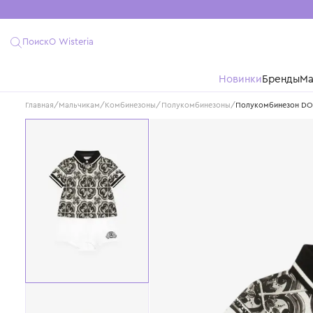
Поиск
О Wisteria
Новинки
Бре
Главная
/
Мальчикам
/
Комбинезоны/Полукомбинезоны
/
Полукомбин