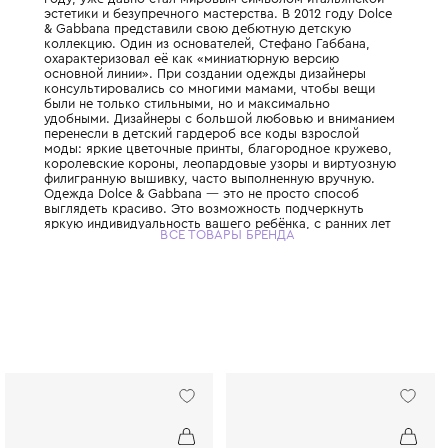
Этот легендарный итальянский Дом моды,
дуэтом Доменико Дольче и Стефано Габбан
году, уже давно стал мировым символом 
эстетики и безупречного мастерства. В 201
& Gabbana представили свою дебютную д
коллекцию. Один из основателей, Стефано
охарактеризовал её как «миниатюрную ве
основной линии». При создании одежды д
консультировались со многими мамами, ч
были не только стильными, но и максимал
удобными. Дизайнеры с большой любовью
перенесли в детский гардероб все коды в
моды: яркие цветочные принты, благород
королевские короны, леопардовые узоры 
филигранную вышивку, часто выполненную
Одежда Dolce & Gabbana — это не просто
выглядеть красиво. Это возможность под
яркую индивидуальность вашего ребёнка, 
ВСЕ ТОВАРЫ БРЕНДА
привить ему уверенность в себе и хороший
главное - сделать его детство по-настоящ