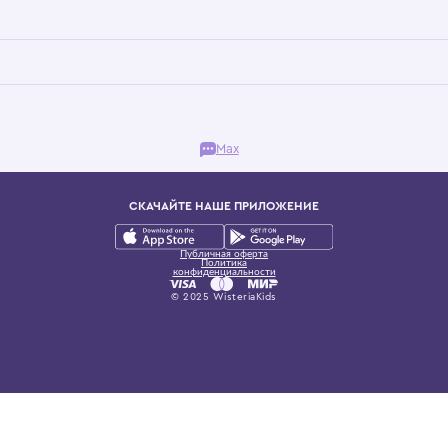
Бутик. Саввинская набережная, 13
ках, представляющий более 60 брендов сегмента люкс: Givenchy, Dolce&Gab
и навсегда становится частью прекрасного мира детс