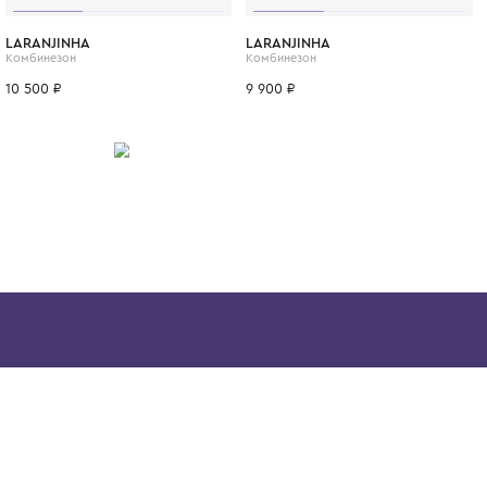
незабываемым и стильным.
ИТСЯ
6 мес.
9 мес.
1 год
3 мес.
6 мес.
9 мес.
3 мес.
LARANJINHA
LARANJINHA
Комбинезон
Комбинезон
10 500 ₽
9 900 ₽
Скачайте наше
приложение