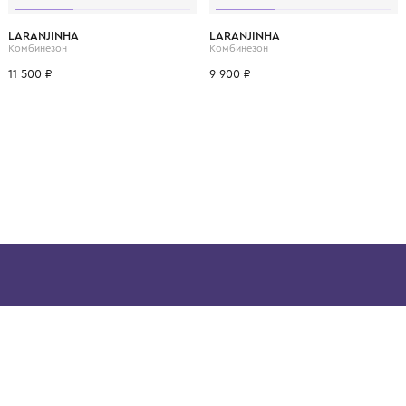
ВОЗМОЖНО, ВАМ ПОНРАВ
.
3 мес.
6 мес.
9 мес.
1 мес.
3 мес.
LARANJINHA
LARANJINHA
Набор (комбинезон, фартук нагрудный и шапка)
Комбинезон
Комбинезон
11 500 ₽
9 900 ₽
ой детской одежды в
в сегмента люкс: Givenchy,