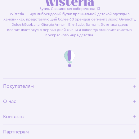
Бутик. Саввинская набережная, 13
Wisteria — мультибрендовый бутик премиальной детской одежды в
Хамовниках, представляющий более 60 брендов сегмента люкс: Givenchy,
Dolce&Gabbana, Giorgio Armani, Elie Saab, Balmain. Эстетика здесь
воспитывает вкус с первых дней жизни и навсегда становится частью
прекрасного мира детства.
Покупателям
Доставка и оплата
О нас
Условия возврата
Гид по размерам
О Wisteria
Контакты
Программа лояльности
Партнерам