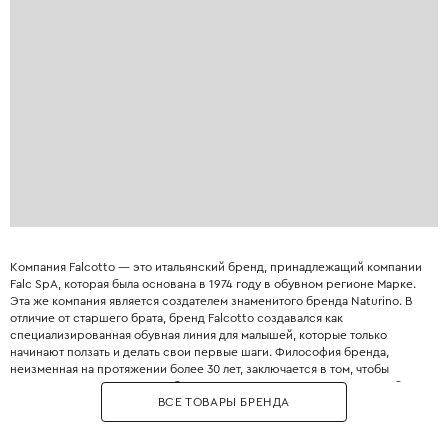
Компания Falcotto — это итальянский бренд, принадлежащий компании
Falc SpA, которая была основана в 1974 году в обувном регионе Марке.
Эта же компания является создателем знаменитого бренда Naturino. В
отличие от старшего брата, бренд Falcotto создавался как
специализированная обувная линия для малышей, которые только
начинают ползать и делать свои первые шаги. Философия бренда,
неизменная на протяжении более 30 лет, заключается в том, чтобы
«сопровождать развитие ребенка с его первых шагов». При разработке
ВСЕ ТОВАРЫ БРЕНДА
моделей производитель опирается на рекомендации детских врачей-
ортопедов и педиатров. Обувь Falcotto отличается исключительной
мягкостью и гибкостью - именно такими качествами должна обладать