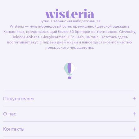
Бутик. Саввинская набережная, 13
Wisteria — мультибрендовый бутик премиальной детской одежды в
Хамовниках, представляющий более 60 брендов сегмента люкс: Givenchy,
Dolce&Gabbana, Giorgio Armani, Elie Saab, Balmain. Эстетика здесь
воспитывает вкус с первых дней жизни и навсегда становится частью
прекрасного мира детства.
Покупателям
Доставка и оплата
О нас
Условия возврата
Гид по размерам
О Wisteria
Контакты
Программа лояльности