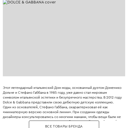
Этот легендарный итальянский Дом моды, основанный дуэтом Доменико
Дольче и Стефано Габбана в 1985 году, уже давно стал мировым
символом итальянской эстетики и безупречного мастерства. В 2012 году
Dolce & Gabbana представили свою дебютную детскую коллекцию.
Один из основателей, Стефано Габбана, охарактеризовал её как
«миниатюрную версию основной линии». При создании одежды
дизайнеры консультировались со многими мамами, чтобы вещи были не
только стильными, но и максимально удобными. Дизайнеры с большой
ВСЕ ТОВАРЫ БРЕНДА
любовью и вниманием перенесли в детский гардероб все коды