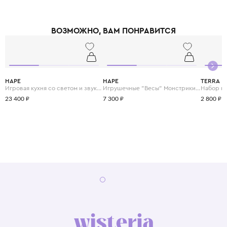
ВОЗМОЖНО, ВАМ ПОНРАВИТСЯ
HAPE
HAPE
TERRA
Игровая кухня со светом и звуком "Готовим вместе"
Игрушечные "Весы" Монстрики с брошюрой примеров на сложение и состав числа
23 400 ₽
7 300 ₽
2 800 ₽