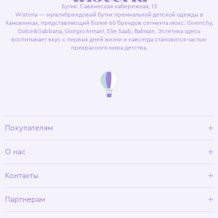
Бутик. Саввинская набережная, 13
Wisteria — мультибрендовый бутик премиальной детской одежды в
Хамовниках, представляющий более 60 брендов сегмента люкс: Givenchy,
Dolce&Gabbana, Giorgio Armani, Elie Saab, Balmain. Эстетика здесь
воспитывает вкус с первых дней жизни и навсегда становится частью
прекрасного мира детства.
Покупателям
Доставка и оплата
О нас
Условия возврата
Гид по размерам
О Wisteria
Контакты
Программа лояльности
Партнерам