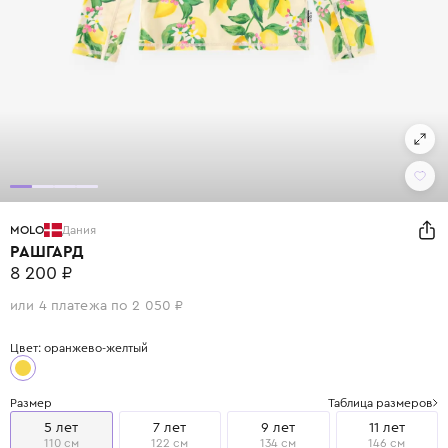
MOLO
Дания
РАШГАРД
8 200 ₽
или 4 платежа по 2 050 ₽
Цвет: оранжево-желтый
Размер
Таблица размеров
5 лет
7 лет
9 лет
11 лет
110 см
122 см
134 см
146 см