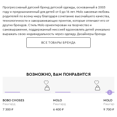
Прогрессивный датский бренд детской одежды, основанный в 2003
году и предназначенный для детей от 0 до 16 лет. Molo завоевал любовь
родителей по всему миру благодаря сочетанию высочайшего качества,
технологичности и завораживающих принтов, которые отличают его от
других брендов. Стиль Molo ориентирован на творчество и
самовыражение, поддержанный миссией вдохновлять детей уникально
выражать свою индивидуальность через одежду. Дизайнеры бренда
призывают к смелым сочетаниям, предлагая юным модникам одежду,
ВСЕ ТОВАРЫ БРЕНДА
украшенную яркими полосками, цветами, динозаврами и космическими
мотивами. Особой гордостью Molo является линейка мембранной
верхней одежды, которая сочетает в себе скандинавский минимализм с
максимальной защитой от ветра и влаги. В производстве используются
ткани, сертифицированные по жёстким стандартам GOTS и Oeko-Tex,
что гарантирует безопасность вещей для самых маленьких. Molo
придерживается принципов устойчивого развития, призывая
ВОЗМОЖНО, ВАМ ПОНРАВИТСЯ
передавать, перепродавать или ремонтировать одежду, чтобы она
служила как можно дольше. Вся одежда Molo сшита так, чтобы
выдерживать стирку за стиркой, сохраняя при этом свою форму и
яркость красок. Molo был удостоен престижного звания «Лучший
международный детский модный бренд», что подтверждает его статус
на мировой арене. Выбирая Molo, вы дарите своему ребёнку свободу
BOBO CHOSES
MOLO
MOLO
для активных игр и исследований в любую погоду, оставаясь при этом
Рашгард
Рашгард
Рашгард
стильным и современным.
7 300 ₽
6 400 ₽
9 700 ₽