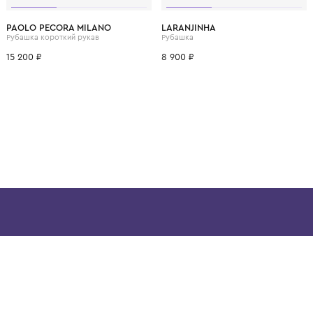
ВОЗМОЖНО, ВАМ ПОНРАВ
8 лет
10 лет
12 лет
14 лет
16 лет
1 год
1+ год
PAOLO PECORA MILANO
LARANJINHA
Рубашка короткий рукав
Рубашка
15 200 ₽
8 900 ₽
ой детской одежды в
в сегмента люкс: Givenchy,