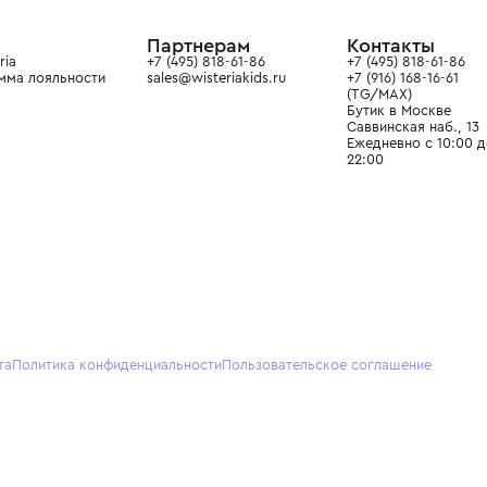
ain. Эстетика здесь воспитывает
тся частью прекрасного мира
О нас
Партнерам
Кон
О Wisteria
+7 (495) 818-61-86
+7 (49
Программа лояльности
sales@wisteriakids.ru
+7 (91
(TG/M
Бутик
Саввин
Ежедн
22:00