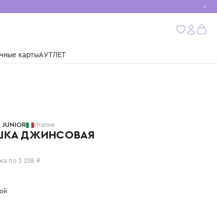
мобиль
бнее
ушки
Подарочные карты
АУТЛЕТ
TRUSSARDI JUNIOR
Италия
РУБАШКА ДЖИНСОВАЯ
12 950 ₽
или 4 платежа по 3 238 ₽
Цвет: голубой