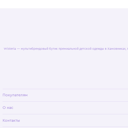
© 2025 WisteriaKids
Публична