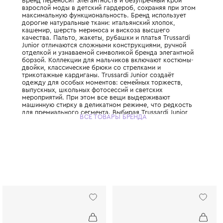
Итальянская классика для нового поколен
под эгидой дома Trussardi, основанного в 1
Бренд переносит элегантность и безупреч
взрослой моды в детский гардероб, сохра
максимальную функциональность. Бренд и
дорогие натуральные ткани: итальянский х
кашемир, шерсть мериноса и вискоза выс
качества. Пальто, жакеты, рубашки и плать
Junior отличаются сложными конструкциям
отделкой и узнаваемой символикой бренда
борзой. Коллекции для мальчиков включа
двойки, классические брюки со стрелками
трикотажные кардиганы. Trussardi Junior с
одежду для особых моментов: семейных т
выпускных, школьных фотосессий и светск
мероприятий. При этом все вещи выдержи
машинную стирку в деликатном режиме, ч
для премиального сегмента. Выбирая Trussa
ВСЕ ТОВАРЫ БРЕНДА
вы инвестируете в стиль, который подчёрк
семьи с ранних лет.