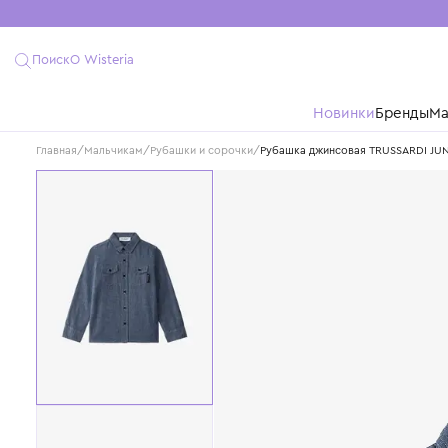
Поиск
О Wisteria
Новинки
Бре
Главная
/
Мальчикам
/
Рубашки и сорочки
/
Рубашка джинсовая TRUSS