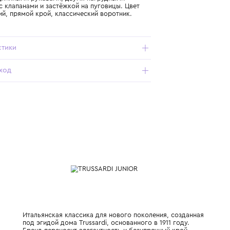
Подробнее о продукте
Арт. TBP25062CA-AZURE-DUST_503_5Y
Рубашка с длинными рукавами, двумя нагрудными
карманами с клапанами и застёжкой на пуговицы. Цвет
пыльно-синий, прямой крой, классический воротник.
Характеристики
Состав и уход