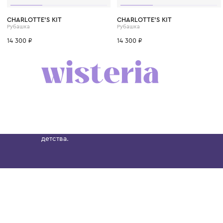
CHARLOTTE'S KIT
CHARLOTTE'S KIT
Рубашка
Рубашка
14 300 ₽
14 300 ₽
Бутик. Саввинская набережная, 13
Wisteria — мультибрендовый бутик премиальн
Хамовниках, представляющий более 60 брендо