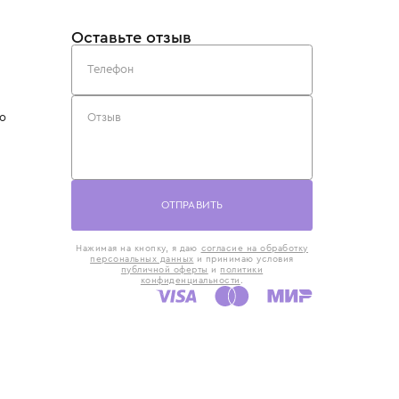
такты
Оставьте отзыв
5) 818-61-86
6) 168-16-61
AX)
 в Москве
ская наб., 13
евно с 10:00 до