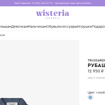
Valet-паркинг: 8 (495) 445-27-72 - припаркуем ваш авто
Бесплатная доставка при заказе от 15 000 ₽
Установите приложение, чтобы покупки были еще удо
нды
Малышам
Девочкам
Мальчикам
Обувь
Аксессуары
Игр
ARDI JUNIOR