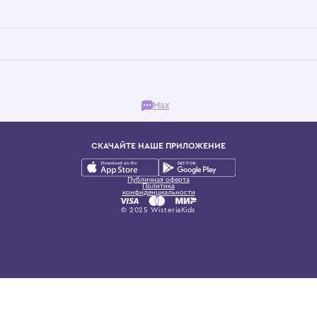
Бутик. Саввинская набережная, 13
ках, представляющий более 60 брендов сегмента люкс: Givenchy, Dolce&Gab
и навсегда становится частью прекрасного мира детс