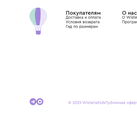
Dolce&Gabbana, Giorgio Armani, Elie Saab, Balm
вкус с первых дней жизни и навсегда станови
детства.
Покупателям
Доставка и оплата
Условия возврата
Гид по размерам