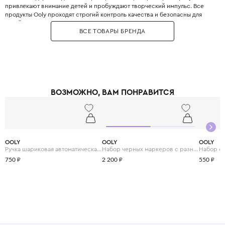
привлекают внимание детей и пробуждают творческий импульс. Все
продукты Ooly проходят строгий контроль качества и безопасны для
детей: они не содержат токсичных веществ и имеют возрастную
ВСЕ ТОВАРЫ БРЕНДА
маркировку. Бренд придумывает забавные названия для своих товаров,
например, «каракули-минутки» или «радужные перья», что добавляет
игре элемент юмора. В каталоге Ooly можно найти маркеры с кисточкой,
блёстками, неоновые фломастеры, акварельные краски в стиках, а также
карандаши с ластиком в виде забавных животных. Ooly помогает
родителям организовать досуг ребёнка так, чтобы он проводил время за
планшетом меньше, а за рисованием - больше. Выбирая Ooly, вы дарите
ВОЗМОЖНО, ВАМ ПОНРАВИТСЯ
своему ребёнку возможность творить без границ, развивая
воображение и мелкую моторику в самой увлекательной форме.
OOLY
OOLY
OOLY
Ручка шариковая автоматическая с 6 цветами "Лама"
Набор черных маркеров с разными наконечниками, 5шт.
750 ₽
2 200 ₽
550 ₽