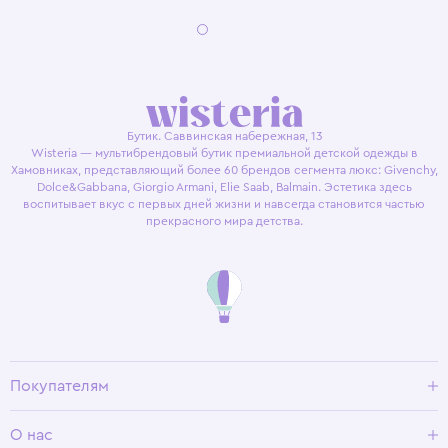
Бутик. Саввинская набережная, 13
Wisteria — мультибрендовый бутик премиальной детской одежды в
Хамовниках, представляющий более 60 брендов сегмента люкс: Givenchy,
Dolce&Gabbana, Giorgio Armani, Elie Saab, Balmain. Эстетика здесь
воспитывает вкус с первых дней жизни и навсегда становится частью
прекрасного мира детства.
Покупателям
Доставка и оплата
О нас
Условия возврата