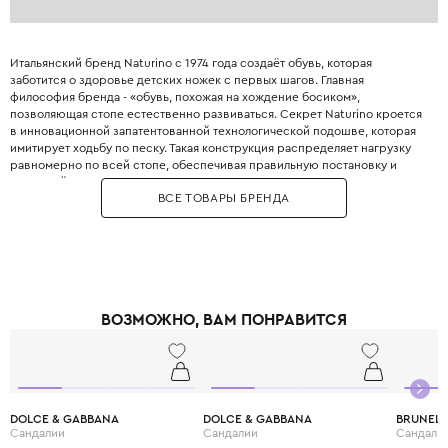
Итальянский бренд Naturino с 1974 года создаёт обувь, которая
заботится о здоровье детских ножек с первых шагов. Главная
философия бренда - «обувь, похожая на хождение босиком»,
позволяющая стопе естественно развиваться. Секрет Naturino кроется
в инновационной запатентованной технологической подошве, которая
имитирует ходьбу по песку. Такая конструкция распределяет нагрузку
равномерно по всей стопе, обеспечивая правильную постановку и
здоровый рост. Внутренняя анатомическая стелька выполнена из
ВСЕ ТОВАРЫ БРЕНДА
дышащей натуральной кожи и обладает антибактериальными
свойствами. Задник обуви достаточно жёсткий для фиксации пяточки, но
при этом мягко облегает ножку, не натирая. Для создания Naturino
используется исключительно высококачественная кожа премиум-
сегмента, прошедшая строгие испытания на безопасность. Модели для
малышей оснащены широким раскрытием и удобными застёжками-
липучками, что позволяет легко обувать даже самых непослушных детей.
ВОЗМОЖНО, ВАМ ПОНРАВИТСЯ
Бренд предлагает элегантные туфли, стильные кроссовки, сапоги и
нарядные сандалии для мальчиков и девочек. Выбирая Naturino, вы
дарите своему ребёнку свободу активных игр без вреда для здоровья,
ведь качественная обувь - это фундамент правильного развития опорно-
двигательного аппарата.
DOLCE & GABBANA
DOLCE & GABBANA
BRUNELL
Сандалии
Сандалии
Сандали