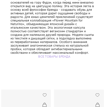
Бренд Flower Mountain был основан в 2015
дизайнерами Кейсуке Ота и Ян Чао на осно
к природе и активному образу жизни. Наз
символично: оно отсылает к моменту вос
основателей на гору Фудзи, когда перед н
открылся вид на цветущую поляну. Эта ист
основу всей философии бренда - создават
активных детей, которая дарит ощущение
радости. Для юных ценителей приключени
специальная коллаборация «Flower Mountai
Naturino», объединяющая японский дизайн
итальянским качеством. Эта экологичная 
полностью соответствует веганским станд
создана для маленьких друзей природы. 
из текстиля и дышащей сетки, а подкладк
из переработанных материалов. Особого 
заслуживает анатомическая стелька из на
пробки, которая обладает антибактериал
свойствами и обеспечивает максимальный
Сверхлегкая подошва из ЭВА с резиновым
ВСЕ ТОВАРЫ БРЕНДА
гарантирует отличное сцепление и мягкую
амортизацию. Кроссовки Freeday оснаще