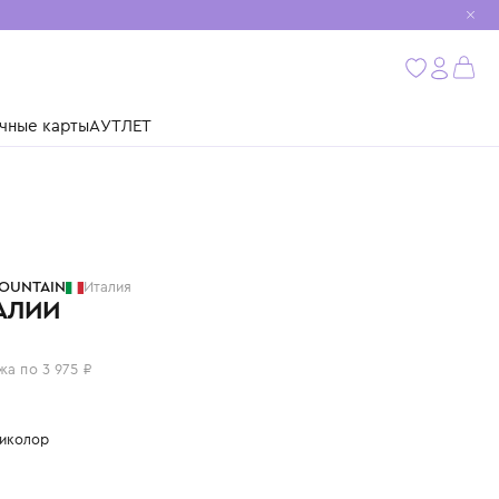
мобиль
бнее
ушки
Подарочные карты
АУТЛЕТ
FLOWER MOUNTAIN
Италия
САНДАЛИИ
15 900 ₽
или 4 платежа по 3 975 ₽
Цвет: мультиколор