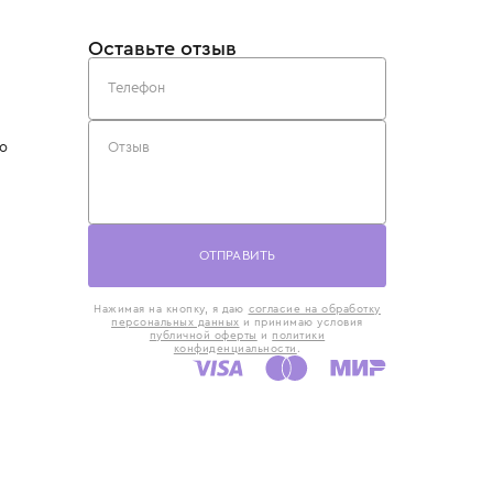
такты
Оставьте отзыв
5) 818-61-86
6) 168-16-61
AX)
 в Москве
ская наб., 13
евно с 10:00 до