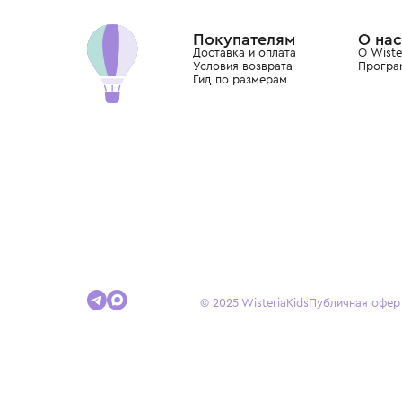
Dolce&Gabbana, Giorgio Armani, Elie Saab, Balm
вкус с первых дней жизни и навсегда станови
детства.
Покупателям
Доставка и оплата
Условия возврата
Гид по размерам