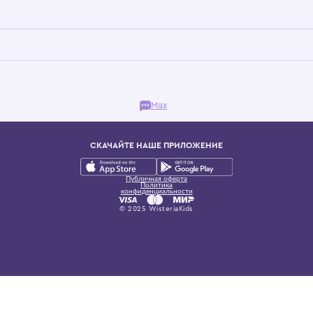
Бутик. Саввинская набережная, 13
ках, представляющий более 60 брендов сегмента люкс: Givenchy, Dolce&Gab
и навсегда становится частью прекрасного мира детс