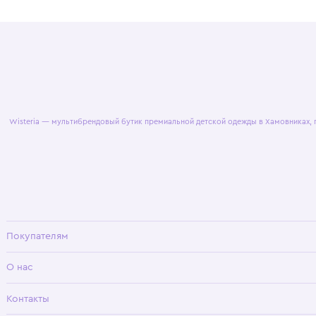
© 2025 WisteriaKids
Публична