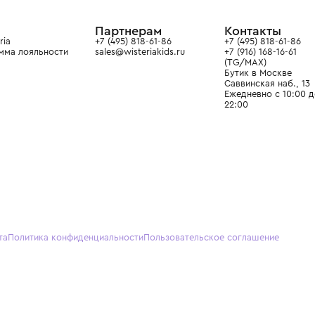
ain. Эстетика здесь воспитывает
тся частью прекрасного мира
О нас
Партнерам
Кон
О Wisteria
+7 (495) 818-61-86
+7 (49
Программа лояльности
sales@wisteriakids.ru
+7 (91
(TG/M
Бутик
Саввин
Ежедн
22:00