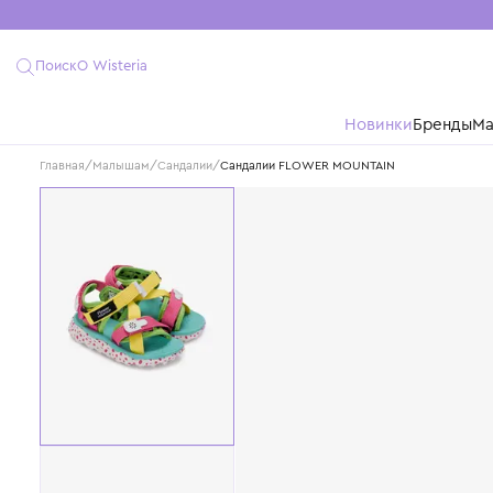
Поиск
О Wisteria
Новинки
Бре
Главная
/
Малышам
/
Сандалии
/
Сандалии FLOWER MOUNTAIN