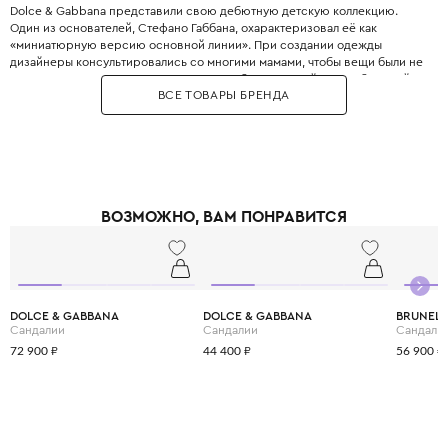
Dolce & Gabbana представили свою дебютную детскую коллекцию.
Один из основателей, Стефано Габбана, охарактеризовал её как
«миниатюрную версию основной линии». При создании одежды
дизайнеры консультировались со многими мамами, чтобы вещи были не
только стильными, но и максимально удобными. Дизайнеры с большой
ВСЕ ТОВАРЫ БРЕНДА
любовью и вниманием перенесли в детский гардероб все коды
взрослой моды: яркие цветочные принты, благородное кружево,
королевские короны, леопардовые узоры и виртуозную филигранную
вышивку, часто выполненную вручную.
Одежда Dolce & Gabbana — это не просто способ выглядеть красиво.
Это возможность подчеркнуть яркую индивидуальность вашего
ребёнка, с ранних лет привить ему уверенность в себе и хороший вкус,
ВОЗМОЖНО, ВАМ ПОНРАВИТСЯ
а главное - сделать его детство по-настоящему незабываемым и
стильным.
DOLCE & GABBANA
DOLCE & GABBANA
BRUNELL
Сандалии
Сандалии
Сандали
72 900 ₽
44 400 ₽
56 900 ₽