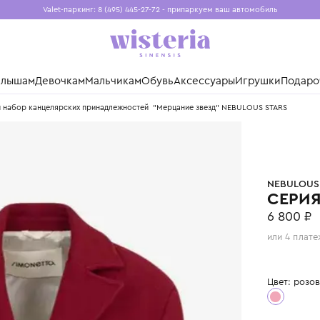
Valet-паркинг: 8 (495) 445-27-72 - припаркуем ваш авто
Бесплатная доставка при заказе от 15 000 ₽
Установите приложение, чтобы покупки были еще удо
нды
Малышам
Девочкам
Мальчикам
Обувь
Аксессуары
Игр
одарочный набор канцелярских принадлежностей "Мерцание звезд" NEBULO