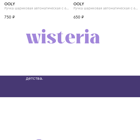
OOLY
OOLY
Ручка шариковая автоматическая с 6 цветами "Лама"
750 ₽
650 ₽
Бутик. Саввинская набережная, 13
Wisteria — мультибрендовый бутик премиальн
Хамовниках, представляющий более 60 брендо
Dolce&Gabbana, Giorgio Armani, Elie Saab, Balm
вкус с первых дней жизни и навсегда станови
детства.