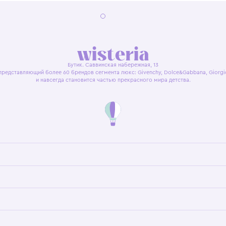
я оферта
Политика конфиденциальности
Пользовательское согл
Бутик. Саввинская набережная, 13
ках, представляющий более 60 брендов сегмента люкс: Givenchy, Dolce&Gab
и навсегда становится частью прекрасного мира детс