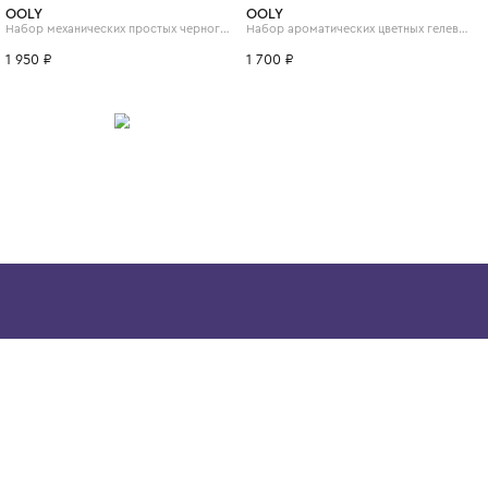
ИТСЯ
OOLY
OOLY
Набор стержней для чернографитных карандашей, 6 шт.
Набор механических простых чернографитных карандашей, 6 шт.
1 950 ₽
1 700 ₽
Скачайте наше
приложение