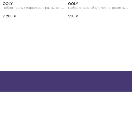
ВОЗМОЖНО, ВАМ ПОНРАВ
OOLY
OOLY
Ручка шариковая автоматическая с 6 цветами "Комиксы"
Набор черных маркеров с разными наконечниками, 5шт.
2 200 ₽
550 ₽
ой детской одежды в
в сегмента люкс: Givenchy,
ain. Эстетика здесь воспитывает
тся частью прекрасного мира