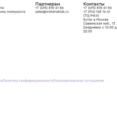
О нас
Партнерам
Кон
О Wisteria
+7 (495) 818-61-86
+7 (49
Программа лояльности
sales@wisteriakids.ru
+7 (91
(TG/M
Бутик
Саввин
Ежедн
22:00