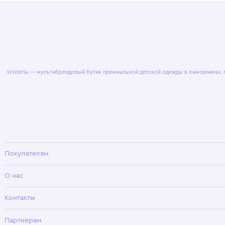
© 2025 WisteriaKids
Публична
Wisteria — мультибрендовый бутик премиальной детской одежды в Хамовни