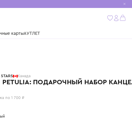
мобиль
бнее
ушки
Подарочные карты
АУТЛЕТ
US STARS
NEBULOUS STARS
Канада
СЕРИЯ PETULIA: ПОДАРОЧНЫЙ 
6 800 ₽
или 4 платежа по 1 700 ₽
Цвет: розовый