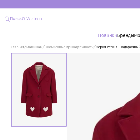
Поиск
О Wisteria
Новинки
Бре
Главная
/
Малышам
/
Письменные принадлежности
/
Серия Petulia: П