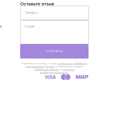
такты
Оставьте отзыв
5) 818-61-86
6) 168-16-61
AX)
 в Москве
ская наб., 13
евно с 10:00 до
ОТПРАВИТЬ