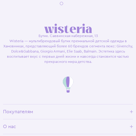
Бутик. Саввинская набережная, 13
Wisteria — мультибрендовый бутик премиальной детской одежды в
Хамовниках, представляющий более 60 брендов сегмента люкс: Givenchy,
Dolce&Gabbana, Giorgio Armani, Elie Saab, Balmain. Эстетика здесь
воспитывает вкус с первых дней жизни и навсегда становится частью
прекрасного мира детства.
Покупателям
Доставка и оплата
О нас
Условия возврата
Гид по размерам