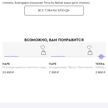
сломать. Благодаря игрушкам Terra by Battat ваши дети отлично
разовьют фантазию, речь и мелкую моторику, а также вдохновятся на
ВСЕ ТОВАРЫ БРЕНДА
новые открытия.
ВОЗМОЖНО, ВАМ ПОНРАВИТСЯ
HAPE
HAPE
TERRA
Игровая кухня со светом и звуком "Готовим вместе"
Игрушечные "Весы" Монстрики с брошюрой примеров на сложение и состав числа
23 400 ₽
7 300 ₽
2 800 ₽