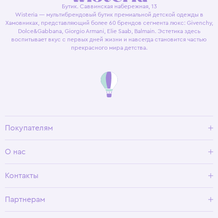
Бутик. Саввинская набережная, 13
Wisteria — мультибрендовый бутик премиальной детской одежды в
Хамовниках, представляющий более 60 брендов сегмента люкс: Givenchy,
Dolce&Gabbana, Giorgio Armani, Elie Saab, Balmain. Эстетика здесь
воспитывает вкус с первых дней жизни и навсегда становится частью
прекрасного мира детства.
Покупателям
Доставка и оплата
О нас
Условия возврата
Гид по размерам
О Wisteria
Контакты
Программа лояльности
Партнерам