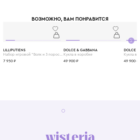
ВОЗМОЖНО, ВАМ ПОНРАВИТСЯ
LILLIPUTIENS
DOLCE & GABBANA
DOLCE &
Набор игровой "Волк и 3 поросенка" кукольный театр на магнитах
Кукла в коробке
Кукла в 
7 950 ₽
49 900 ₽
49 900 ₽