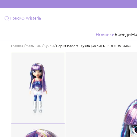
Поиск
О Wisteria
Новинки
Бре
Главная
/
Малышам
/
Куклы
/
Серия Isadora: Кукла (38 см) NEBULOUS 