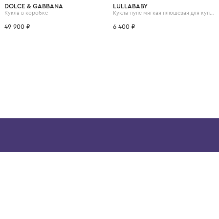
ВОЗМОЖНО, ВАМ ПОНРАВ
One Size
One Size
DOLCE & GABBANA
LULLABABY
Кукла в коробке
49 900 ₽
6 400 ₽
ой детской одежды в
в сегмента люкс: Givenchy,
ain. Эстетика здесь воспитывает
тся частью прекрасного мира