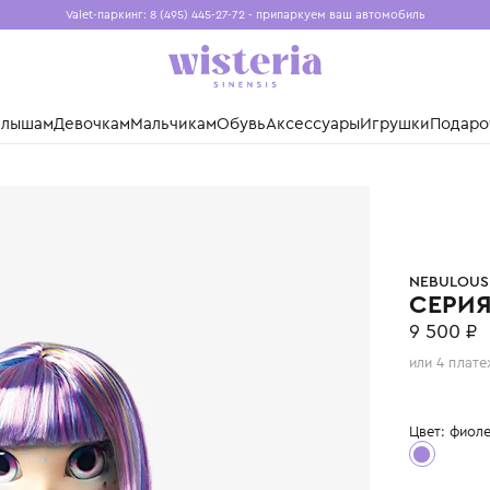
Valet-паркинг: 8 (495) 445-27-72 - припаркуем ваш авто
Бесплатная доставка при заказе от 15 000 ₽
Установите приложение, чтобы покупки были еще удо
нды
Малышам
Девочкам
Мальчикам
Обувь
Аксессуары
Игр
STARS