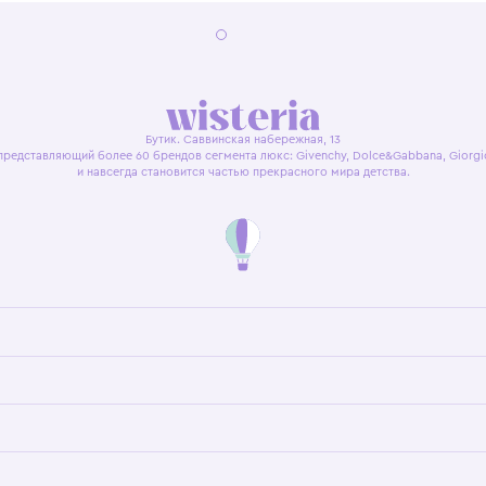
я оферта
Политика конфиденциальности
Пользовательское согл
Бутик. Саввинская набережная, 13
ках, представляющий более 60 брендов сегмента люкс: Givenchy, Dolce&Gab
и навсегда становится частью прекрасного мира детс