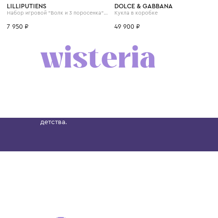
One Size
One Size
LILLIPUTIENS
DOLCE & GABBANA
Набор игровой "Волк и 3 поросенка" кукольный театр на магнитах
Кукла в коробке
7 950 ₽
49 900 ₽
Бутик. Саввинская набережная, 13
Wisteria — мультибрендовый бутик премиальн
Хамовниках, представляющий более 60 брендо
Dolce&Gabbana, Giorgio Armani, Elie Saab, Balm
вкус с первых дней жизни и навсегда станови
детства.