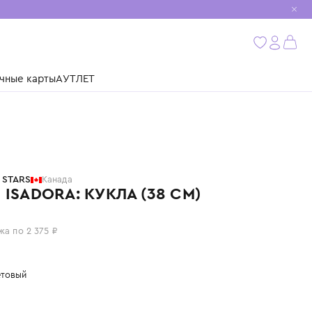
мобиль
бнее
ушки
Подарочные карты
АУТЛЕТ
NEBULOUS STARS
Канада
СЕРИЯ ISADORA: КУКЛА (38 СМ)
9 500 ₽
или 4 платежа по 2 375 ₽
Цвет: фиолетовый