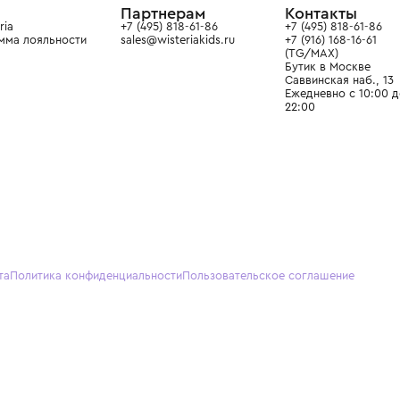
О нас
Партнерам
Кон
О Wisteria
+7 (495) 818-61-86
+7 (49
Программа лояльности
sales@wisteriakids.ru
+7 (91
(TG/M
Бутик
Саввин
Ежедн
22:00