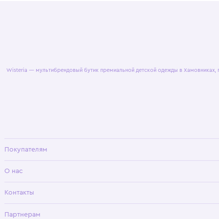
© 2025 WisteriaKids
Публична
Wisteria — мультибрендовый бутик премиальной детской одежды в Хамовни