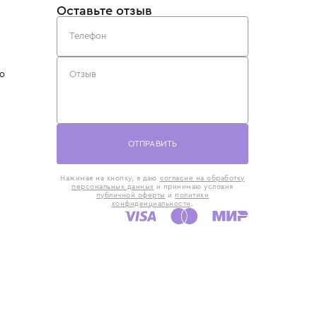
такты
Оставьте отзыв
5) 818-61-86
6) 168-16-61
AX)
 в Москве
ская наб., 13
евно с 10:00 до
ОТПРАВИТЬ