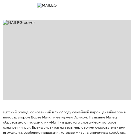
Датский бренд, основанный в 1999 году семейной парой, дизайнером и
иллюстратором Дорте Малил и её мужем Эриком. Название Maileg
образовано от их фамилии «Mailil» и датского слова «leg», которое
означает «игра». Бренд славится на весь мир своими очаровательными
игрушками, особенно мышатами, которые живут в спичечных коробках,