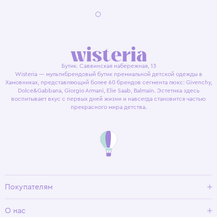
Бутик. Саввинская набережная, 13
Wisteria — мультибрендовый бутик премиальной детской одежды в
Хамовниках, представляющий более 60 брендов сегмента люкс: Givenchy,
Dolce&Gabbana, Giorgio Armani, Elie Saab, Balmain. Эстетика здесь
воспитывает вкус с первых дней жизни и навсегда становится частью
прекрасного мира детства.
Покупателям
Доставка и оплата
О нас
Условия возврата