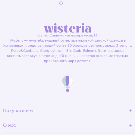
Бутик. Саввинская набережная, 13
Wisteria — мультибрендовый бутик премиальной детской одежды в
Хамовниках, представляющий более 60 брендов сегмента люкс: Givenchy,
Dolce&Gabbana, Giorgio Armani, Elie Saab, Balmain. Эстетика здесь
воспитывает вкус с первых дней жизни и навсегда становится частью
прекрасного мира детства.
Покупателям
Доставка и оплата
О нас
Условия возврата
Гид по размерам