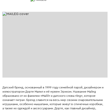
Датский бренд, основанный в 1999 году семейной парой, дизайнером и
иллюстратором Дорте Малил и её мужем Эриком. Название Maileg
образовано от их фамилии «Mailil» и датского слова «leg», которое
означает «игра». Бренд славится на весь мир своими очаровательными
игрушками, особенно мышатами, которые живут в спичечных коробках,
а также их одеждой и аксессуарами. Дорте, как главный дизайнер,