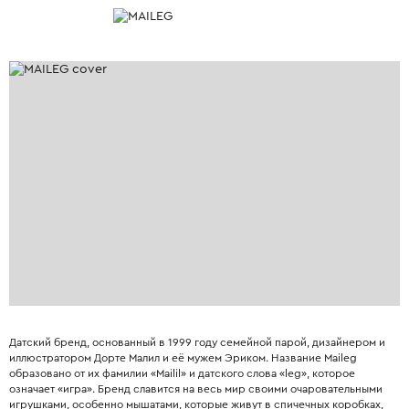
Датский бренд, основанный в 1999 году семейной парой, дизайнером и
иллюстратором Дорте Малил и её мужем Эриком. Название Maileg
образовано от их фамилии «Mailil» и датского слова «leg», которое
означает «игра». Бренд славится на весь мир своими очаровательными
игрушками, особенно мышатами, которые живут в спичечных коробках,