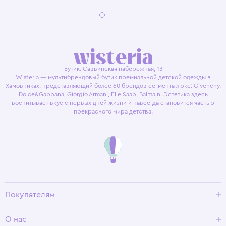
Бутик. Саввинская набережная, 13
Wisteria — мультибрендовый бутик премиальной детской одежды в
Хамовниках, представляющий более 60 брендов сегмента люкс: Givenchy,
Dolce&Gabbana, Giorgio Armani, Elie Saab, Balmain. Эстетика здесь
воспитывает вкус с первых дней жизни и навсегда становится частью
прекрасного мира детства.
Покупателям
Доставка и оплата
О нас
Условия возврата