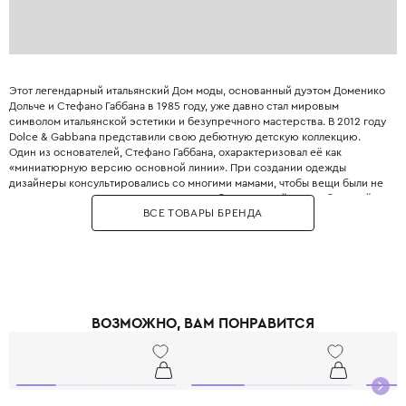
Этот легендарный итальянский Дом моды, основанный дуэтом Доменико
Дольче и Стефано Габбана в 1985 году, уже давно стал мировым
символом итальянской эстетики и безупречного мастерства. В 2012 году
Dolce & Gabbana представили свою дебютную детскую коллекцию.
Один из основателей, Стефано Габбана, охарактеризовал её как
«миниатюрную версию основной линии». При создании одежды
дизайнеры консультировались со многими мамами, чтобы вещи были не
только стильными, но и максимально удобными. Дизайнеры с большой
ВСЕ ТОВАРЫ БРЕНДА
любовью и вниманием перенесли в детский гардероб все коды
взрослой моды: яркие цветочные принты, благородное кружево,
королевские короны, леопардовые узоры и виртуозную филигранную
вышивку, часто выполненную вручную.
Одежда Dolce & Gabbana — это не просто способ выглядеть красиво.
Это возможность подчеркнуть яркую индивидуальность вашего
ребёнка, с ранних лет привить ему уверенность в себе и хороший вкус,
ВОЗМОЖНО, ВАМ ПОНРАВИТСЯ
а главное - сделать его детство по-настоящему незабываемым и
стильным.