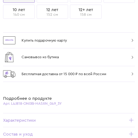
10 лет
12 лет
12+ лет
140 см
152 см
158 см
Купить подарочную карту
Самовывоз из бутика
Бесплатная доставка от 15 000 ₽ по всей России
Подробнее о продукте
Арт. L4J818-ON0BI-HA5XN_049_3Y
Характеристики
Состав и уход