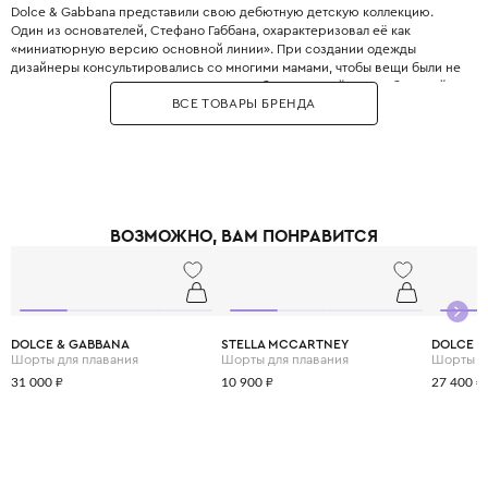
Dolce & Gabbana представили свою дебютную детскую коллекцию.
Один из основателей, Стефано Габбана, охарактеризовал её как
«миниатюрную версию основной линии». При создании одежды
дизайнеры консультировались со многими мамами, чтобы вещи были не
только стильными, но и максимально удобными. Дизайнеры с большой
ВСЕ ТОВАРЫ БРЕНДА
любовью и вниманием перенесли в детский гардероб все коды
взрослой моды: яркие цветочные принты, благородное кружево,
королевские короны, леопардовые узоры и виртуозную филигранную
вышивку, часто выполненную вручную.
Одежда Dolce & Gabbana — это не просто способ выглядеть красиво.
Это возможность подчеркнуть яркую индивидуальность вашего
ребёнка, с ранних лет привить ему уверенность в себе и хороший вкус,
ВОЗМОЖНО, ВАМ ПОНРАВИТСЯ
а главное - сделать его детство по-настоящему незабываемым и
стильным.
DOLCE & GABBANA
STELLA MCCARTNEY
DOLCE &
Шорты для плавания
Шорты для плавания
Шорты д
31 000 ₽
10 900 ₽
27 400 ₽