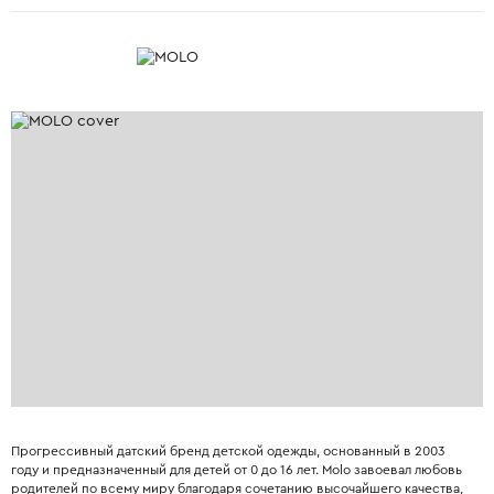
Прогрессивный датский бренд детской одежды, основанный в 2003
году и предназначенный для детей от 0 до 16 лет. Molo завоевал любовь
родителей по всему миру благодаря сочетанию высочайшего качества,